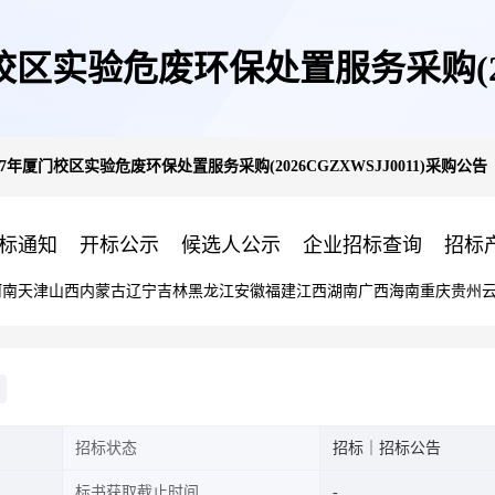
校区实验危废环保处置服务采购(202
27年厦门校区实验危废环保处置服务采购(2026CGZXWSJJ0011)采购公告
标通知
开标公示
候选人公示
企业招标查询
招标
河南
天津
山西
内蒙古
辽宁
吉林
黑龙江
安徽
福建
江西
湖南
广西
海南
重庆
贵州
招标状态
招标｜招标公告
标书获取截止时间