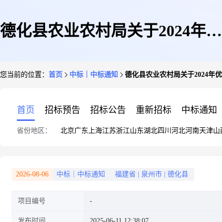
德化县农业农村局关于2024年优
您当前的位置：
首页
中标｜中标通知
德化县农业农村局关于2024
势特色主导产业发展项目验收结
首页
招标预告
招标公告
重新招标
中标通知
省份地区：
北京
广东
上海
江苏
浙江
山东
湖北
四川
河北
河南
天津
山
果的公示
2026-08-06
中标｜中标通知
福建省
|
泉州市
|
德化县
项目编号
发布时间
2025-06-11 12:38:07