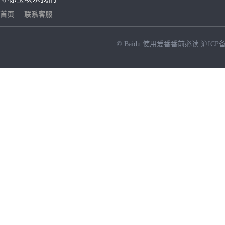
首页
联系客服
© Baidu
使用爱番番前必读
沪ICP备
NEW
HOT
暂时没有搜索结果…