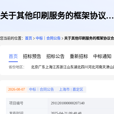
关于其他印刷服务的框架协议合
您当前的位置：
首页
中标｜合同公告
关于其他印刷服务的框架协议合
同
首页
招标预告
招标公告
重新招标
中标通知
省份地区：
北京
广东
上海
江苏
浙江
山东
湖北
四川
河北
河南
天津
山
2026-08-07
中标｜合同公告
上海市
|
嘉定区
项目编号
2911201000000207140
发布时间
2025-04-21 09:48:48