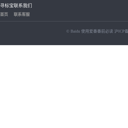
寻标宝
联系我们
首页
联系客服
© Baidu
使用爱番番前必读
沪ICP备
NEW
HOT
暂时没有搜索结果…