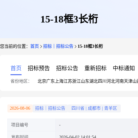
15-18框3长桁
您当前的位置：
首页
招标｜招标公告
15-18框3长桁
首页
招标预告
招标公告
重新招标
中标通知
省份地区：
北京
广东
上海
江苏
浙江
山东
湖北
四川
河北
河南
天津
山
2026-08-06
招标｜招标公告
四川省
|
成都市
|
青羊区
项目编号
发布时间
2026-04-02 14:01:54