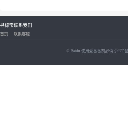
寻标宝
联系我们
首页
联系客服
© Baidu
使用爱番番前必读
沪ICP备
NEW
HOT
暂时没有搜索结果…