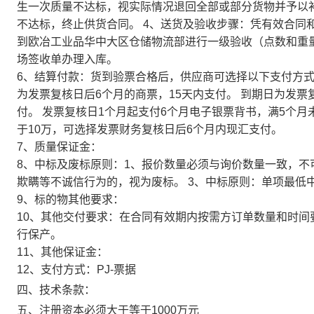
生一次质量不达标，视实际情况退回全部或部分货物并予以
不达标，终止供货合同。 4、送货及验收步骤：凭有效合同
到欧冶工业品华中大区仓储物流部进行一级验收（点数和重量
场签收单办理入库。
6、结算付款：货到验票合格后，供应商可选择以下支付方式：
为发票复核日后6个月的商票，15天内支付。 到期日为发
付。 发票复核日1个月起支付6个月电子银票背书，满5个
于10万，可选择发票财务复核日后6个月内现汇支付。
7、质量保证金：
8、中标及废标原则：1、报价数量必须与询价数量一致，不
欺瞒等不诚信行为的，视为废标。 3、中标原则：单项最低
9、标的物其他要求：
10、其他交付要求：在合同有效期内按需方订单数量和时
行保产。
11、其他保证金：
12、支付方式：PJ-票据
四、技术条款：
五、注册资本必须大于等于1000万元