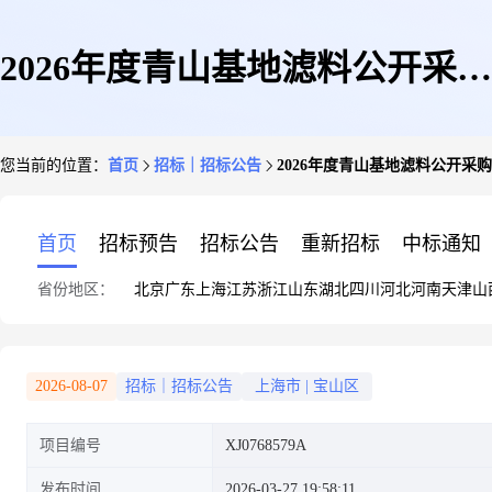
2026年度青山基地滤料公开采购
您当前的位置：
首页
招标｜招标公告
2026年度青山基地滤料公开采
采购公告(欧冶工业品采购组织)
首页
招标预告
招标公告
重新招标
中标通知
省份地区：
北京
广东
上海
江苏
浙江
山东
湖北
四川
河北
河南
天津
山
2026-08-07
招标｜招标公告
上海市
|
宝山区
项目编号
XJ0768579A
发布时间
2026-03-27 19:58:11