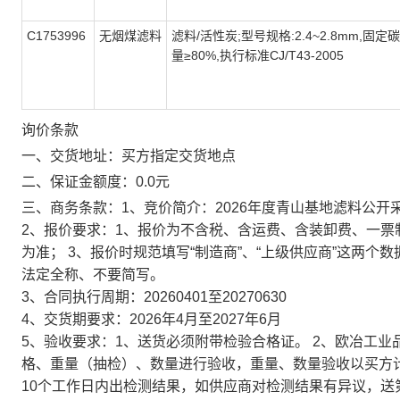
C1753996
无烟煤滤料
滤料/活性炭;型号规格:2.4~2.8mm,固定
量≥80%,执行标准CJ/T43-2005
询价条款
一、交货地址：买方指定交货地点
二、保证金额度：0.0元
三、商务条款：1、竞价简介：2026年度青山基地滤料公开
2、报价要求：1、报价为不含税、含运费、含装卸费、一票
为准； 3、报价时规范填写“制造商”、“上级供应商”这两
法定全称、不要简写。
3、合同执行周期：20260401至20270630
4、交货期要求：2026年4月至2027年6月
5、验收要求：1、送货必须附带检验合格证。 2、欧冶工
格、重量（抽检）、数量进行验收，重量、数量验收以买方计
10个工作日内出检测结果，如供应商对检测结果有异议，