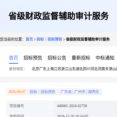
省级财政监督辅助审计服务
您当前的位置：
首页
招标｜招标预告
省级财政监督辅助审计服务
首页
招标预告
招标公告
重新招标
中标通知
省份地区：
北京
广东
上海
江苏
浙江
山东
湖北
四川
河北
河南
天津
山
2026-08-07
招标｜招标预告
广东省
|
广州市
|
越秀区
项目编号
440001-2024-62758
发布时间
2024-12-20 10:14:07