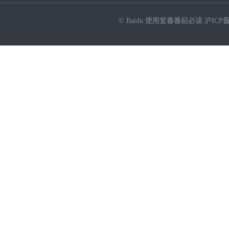
© Baidu
使用爱番番前必读
沪ICP备
NEW
HOT
暂时没有搜索结果…