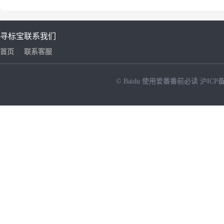
寻标宝
联系我们
首页
联系客服
© Baidu
使用爱番番前必读
沪ICP备
NEW
HOT
暂时没有搜索结果…