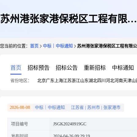
苏州港张家港保税区工程有限公
您当前的位置：
首页
中标｜中标通知
苏州港张家港保税区工程有限公
司太仓港投太仓港区五期堆场新
首页
招标预告
招标公告
重新招标
中标通知
省份地区：
北京
广东
上海
江苏
浙江
山东
湖北
四川
河北
河南
天津
山
增雨水泵房及维护项目施工雨水
2026-08-08
中标｜中标通知
江苏省
|
苏州市
|
张家港市
项目编号
JSGK20240919GC
收集泵站及管道安装专业分包
发布时间
2024-04-26 09:29:19