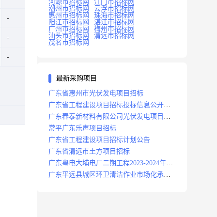
河源市招标网
江门市招标网
潮州市招标网
云浮市招标网
惠州市招标网
珠海市招标网
阳江市招标网
湛江市招标网
广州市招标网
梅州市招标网
汕头市招标网
清远市招标网
茂名市招标网
最新采购项目
广东省惠州市光伏发电项目招标
广东省工程建设项目招标投标信息公开目
录
广东春泰新材料有限公司光伏发电项目招
标
常平广东乐声项目招标
广东省工程建设项目招标计划公告
广东省清远市土方项目招标
广东粤电大埔电厂二期工程2023-2024年度
安保服务项目招标公告
广东平远县城区环卫清洁作业市场化承包
项目招标中标候选人公示