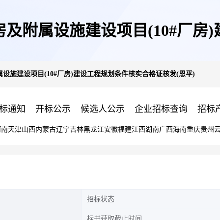
及附属设施建设项目(10#厂房
施建设项目(10#厂房)建设工程规划条件核实合格证核发(恩平)
发(恩平)
标通知
开标公示
候选人公示
企业招标查询
招标
河南
天津
山西
内蒙古
辽宁
吉林
黑龙江
安徽
福建
江西
湖南
广西
海南
重庆
贵州
招标状态
标书获取截止时间