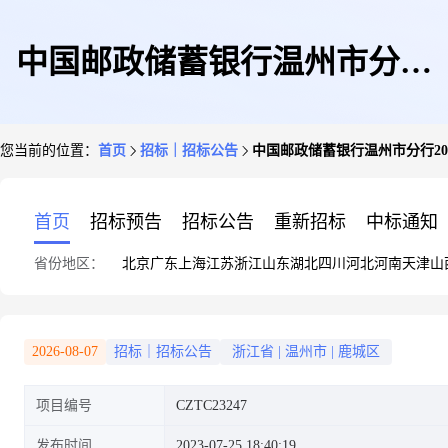
中国邮政储蓄银行温州市分行
您当前的位置：
首页
招标｜招标公告
中国邮政储蓄银行温州市分行2
2023年员工省内疗休养服务项目
首页
招标预告
招标公告
重新招标
中标通知
省份地区：
北京
广东
上海
江苏
浙江
山东
湖北
四川
河北
河南
天津
山
招标公告
2026-08-07
招标｜招标公告
浙江省
|
温州市
|
鹿城区
项目编号
CZTC23247
发布时间
2023-07-25 18:40:19