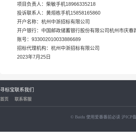
项目负责人：柴敏手机18966335218
投诉联系人：黄烜栋手机15858165860
开户名称：杭州中浙招标有限公司
开户银行：中国邮政储蓄银行股份有限公司杭州市庆春
账号：933002010033886689
招标代理机构：杭州中浙招标有限公司
2023年7月25日
寻标宝
联系我们
首页
联系客服
© Baidu
使用爱番番前必读
沪ICP备
NEW
HOT