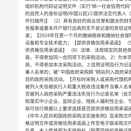
组织机构代码证证明文件（实行“统一社会信用代码
的自然人的身份证明(中国公民)②提供法定代表人
件扫描件)】 （2）具有良好的商业信誉和健全的财
务报表或基本开户银行出具的无不良记录的资信证明
录；【2024年任意一个月的缴纳税收和缴纳社会
设备和专业技术能力；【提供资格信用承诺函】 （
供资格信用承诺函】 （6）法律、法规规定的其他
商，不得参加同一合同项下的采购活动。 2）为本
商，不得参加本次采购活动。 2.信用证明及行为记
事人名单的；被“ 中国政府采购网 ”网站列入政
目的政府采购活动。【开标时采购人或采购代理机构将通过“信用中
被列入失信被执行人和重大税收违法案件当事人名单，及通过“
否被列入政府采购严重违法失信行为记录名单（处罚
购落实中小企业、监狱企业、残疾人福利性企业、节
商可自行根据以上要求选择是否提供资格信用承诺
《中华人民共和国政府采购法实施条例》及采购文件
格证明文件或资格信用承诺函上传至电子版采购文
负责，未上传将视为无效投标（所需提供的资格证明文