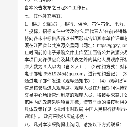
自本公告发布之日起3个工作日。
七、其他补充事宜：
1、根据《 释义》，银行、保险、石油石化、电力
与投标，招标文件中涉及的“法定代表人”在前述特殊
将向各未中标供应商以书面形式告知其本单位评审总
须在江西省公共资源交易网（网址：https://ggzy.j
止时间前将电子采购文件上传至江西省公共资源交易网（网址：ht
本项目允许供应商及其代表之外的其他人员观摩开
摩人数为 3 人以内（含 3 人）；（2)预约方
电子邮箱:35519245@qq.com，进行预约
通过电子邮件发送《观摩通知书》；（4）观摩纪律
信息核验后进入观摩席。观摩人员在开标期间保持
交易中心场所管理制度的观摩人员，将被要求离开
范围内的政府采购项目开标；情节严重的将按照相关
具体政策详见《抚州市财政局 中国人民银行抚州
通知》。 政府采购法实施条例>
八、凡对本次采购提出询问，请按以下方式联系：