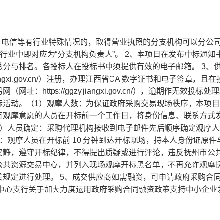
、电信等有行业特殊情况的，取得营业执照的分支机构可以分公
行业中即对应为“分支机构负责人”。 2、本项目在发布中标通知
分与排名。各投标人在投标书中须提供有效的电子邮箱。 3、
iangxi.gov.cn/）注册，办理江西省CA 数字证书和电子签章，且
tps://ggzy.jiangxi.gov.cn/），逾期作无效投标处理
标活动。（1）观摩人数：为保证政府采购交易现场秩序，本项目
式：对有观摩意愿的人员在开标前一个工作日，将身份信息、联系方式
登记；（3）人员确定：采购代理机构按收到电子邮件先后顺序确定观摩
：观摩人员在开标前 10 分钟到达开标现场，持本人身份证原件
安静，遵守开标纪律，不得提出质疑或进行评论，违反抚州市公
公共资源交易中心，并列入现场观摩开标黑名单，不再允许观摩
规定进行处理。 5、成交供应商如需融资，可申请政府采购合
市中心支行关于加大力度运用政府采购合同融资政策支持中小企业