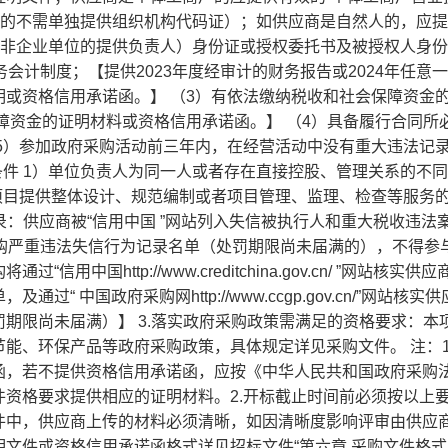
”的不需单独提供组织机构代码证）；如供应商是自然人的，应
（非企业单位的提供负责人）身份证或授权委托书及被授权人身
务会计制度；【提供2023年度经审计的财务报告或2024年任意
或资格信用承诺函。】 （3）有依法缴纳税收和社会保障资金
保障资金的证明材料或资格信用承诺函。】 （4）具备履行合同所
5）参加政府采购活动前三年内，在经营活动中没有重大违法记
条件 1）单位负责人为同一人或者存在直接控股、管理关系的不
项目提供整体设计、规范编制或者项目管理、监理、检查等服务
录：供应商被“信用中国 ”网站列入失信被执行人和重大税收违法
府采购严重违法失信行为记录名单（处罚期限尚未届满的），不得参
国http://www.creditchina.gov.cn/ ”网站核实供
 中国政府采购网http://www.ccgp.gov.cn/”网站核实
期限尚未届满）】 3.落实政府采购政策需满足的资格要求：本
能、环保产品等政府采购政策，具体规定详见采购文件。 注：1
函，若不提供资格信用承诺函，应按《中华人民共和国政府采购
资格要求提供相应的证明材料。2.开标截止时间前必须按以上
件中，供应商上传的材料必须清晰，如因清晰度影响评审由供应
件或资格信用承诺函格式详见招标文件“第六章 采购文件格式 ”