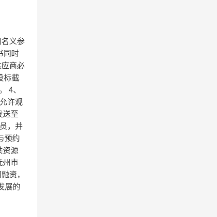
司名义参
书同时
供应商必
在投标截
。 4、
允许观
发送至
人员，并
与预约
共资源
抚州市
同融资，
发展的