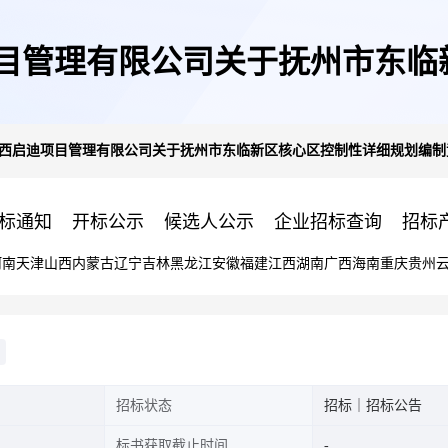
迪项目管理有限公司关于抚州市东
]江西启迪项目管理有限公司关于抚州市东临新区核心区控制性详细规划编
竞争性磋商公告
标通知
开标公示
候选人公示
企业招标查询
招标
河南
天津
山西
内蒙古
辽宁
吉林
黑龙江
安徽
福建
江西
湖南
广西
海南
重庆
贵州
招标状态
招标｜招标公告
标书获取截止时间