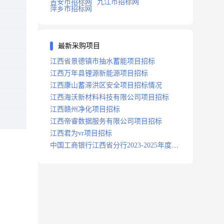
吉安市招标网
九江市招标网
萍乡市招标网
最新采购项目
江西省景德镇市抽水蓄能项目招标
江西万年县锂源新能源项目招标
江西康山蓄滞洪区安全项目招标情况
江西海沃新材料科技有限公司项目招标
江西赣州净化项目招标
江西帝睿数据服务有限公司项目招标
江西君为vr项目招标
中国工商银行江西省分行2023-2025年度补
充医疗保险项目招标公告