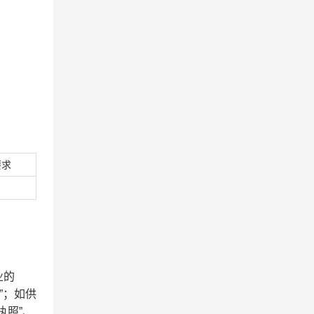
要求
业的
”；如供
执照”、