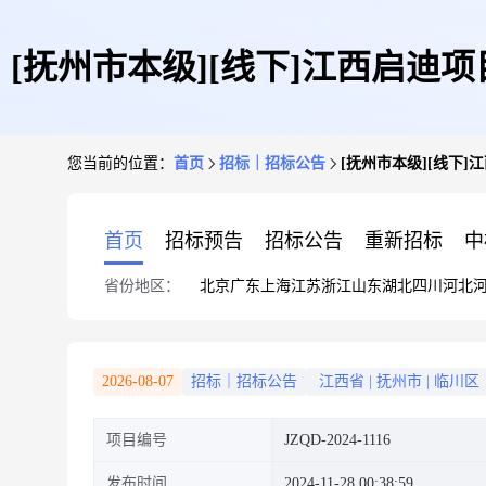
[抚州市本级][线下]江西启
您当前的位置：
首页
招标｜招标公告
[抚州市本级][线下
首页
招标预告
招标公告
重新招标
中
省份地区：
北京
广东
上海
江苏
浙江
山东
湖北
四川
河北
2026-08-07
招标｜招标公告
江西省
|
抚州市
|
临川区
项目编号
JZQD-2024-1116
发布时间
2024-11-28 00:38:59