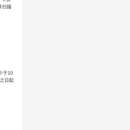
件扫描
少于10
之日起