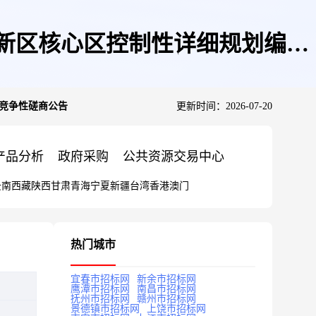
临新区核心区控制性详细规划编制
制竞争性磋商公告
更新时间：2026-07-20
产品分析
政府采购
公共资源交易中心
云南
西藏
陕西
甘肃
青海
宁夏
新疆
台湾
香港
澳门
热门城市
宜春市招标网
新余市招标网
鹰潭市招标网
南昌市招标网
抚州市招标网
赣州市招标网
景德镇市招标网
上饶市招标网