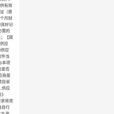
提供有效
份证（原
一个月财
的良好记
必需的
录；【提
同供应
的供应
案件当
与本项
应商是否
供应商是
项目采
.供应
法》
要求将资
商自行
9.资