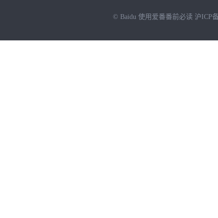
© Baidu
使用爱番番前必读
沪ICP备
NEW
HOT
暂时没有搜索结果…