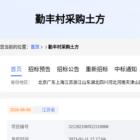
勤丰村采购土方
您当前的位置：
首页
勤丰村采购土方
首页
招标预告
招标公告
重新招标
中标通知
省份地区：
北京
广东
上海
江苏
浙江
山东
湖北
四川
河北
河南
天津
山
2026-08-06
江苏省
项目编号
321282106N22110008
发布时间
2023-01-11 17:17:04