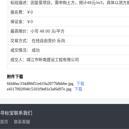
标段描述：
因复垦项目，需申购土方，预计48元/m3，具体以测方
报名费：
￥0
保证金：
￥0
最高限价：
小写 48.00 元/平方
交易方式：
在线自由竞价 反向
成交情况：
成功
成交人：
靖江市昕南建设工程有限公司
附件下载
6fd46ec334d80d51e619a2077b8debe.jpg
下载
e4117092f04fc5101f9e81e3af6d97e.jpg
下载
寻标宝
联系我们
首页
联系客服