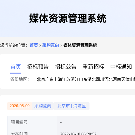
媒体资源管理系统
您当前的位置：
首页
采购意向
媒体资源管理系统
首页
招标预告
招标公告
重新招标
中标通知
省份地区：
北京
广东
上海
江苏
浙江
山东
湖北
四川
河北
河南
天津
山
2026-08-09
采购意向
北京市
|
海淀区
项目编号
发布时间
2022-10-10 06:20:52