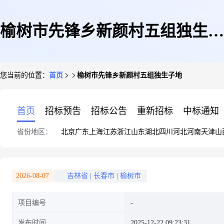
榆树市先锋乡新颜村五组独生子
您当前的位置：
首页
榆树市先锋乡新颜村五组独生子地
地
首页
招标预告
招标公告
重新招标
中标通知
省份地区：
北京
广东
上海
江苏
浙江
山东
湖北
四川
河北
河南
天津
山
2026-08-07
吉林省
|
长春市
|
榆树市
项目编号
发布时间
2025-12-22 09:23:31