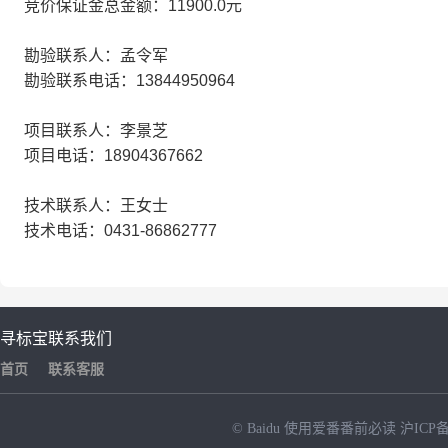
竞价保证金总金额：11900.0元
勘验联系人：孟令军
勘验联系电话：13844950964
项目联系人：李景芝
项目电话：18904367662
技术联系人：王女士
技术电话：0431-86862777
寻标宝
联系我们
首页
联系客服
© Baidu
使用爱番番前必读
沪ICP备