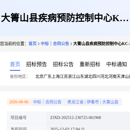
大箐山县疾病预防控制中心KC-
您当前的位置：
首页
中标｜合同公告
大箐山县疾病预防控制中心KC-2025
20251203071508-168694政府采
首页
招标预告
招标公告
重新招标
中标通知
省份地区：
北京
广东
上海
江苏
浙江
山东
湖北
四川
河北
河南
天津
山
购合同公告
2026-08-06
中标｜合同公告
黑龙江省
|
伊春市
|
大箐山县
项目编号
ZJXD-202512-230725-061968
发布时间
2025-12-03 17:04:11