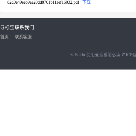
82d0e49eeb9ae20dd8701b111ef16032.pdf
下载
寻标宝
联系我们
首页
联系客服
© Baidu
使用爱番番前必读
沪ICP备
NEW
HOT
暂时没有搜索结果…