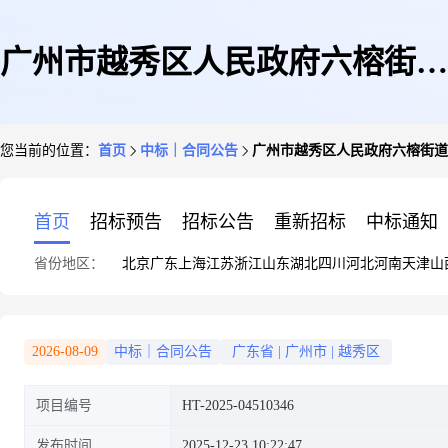
广州市越秀区人民政府六榕街道
您当前的位置：
首页
中标｜合同公告
广州市越秀区人民政府六榕街道
办事处广州市越秀区人民政府六
首页
招标预告
招标公告
重新招标
中标通知
省份地区：
北京
广东
上海
江苏
浙江
山东
湖北
四川
河北
河南
天津
山
榕街道办事处办公家具(定制化
2026-08-09
中标｜合同公告
广东省
|
广州市
|
越秀区
项目编号
HT-2025-04510346
服务)电子卖场合同的合同公告
发布时间
2025-12-23 10:22:47