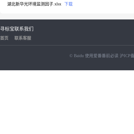
湖北新华光环境监测因子.xlsx
下载
寻标宝
联系我们
首页
联系客服
© Baidu
使用爱番番前必读
沪ICP备
NEW
HOT