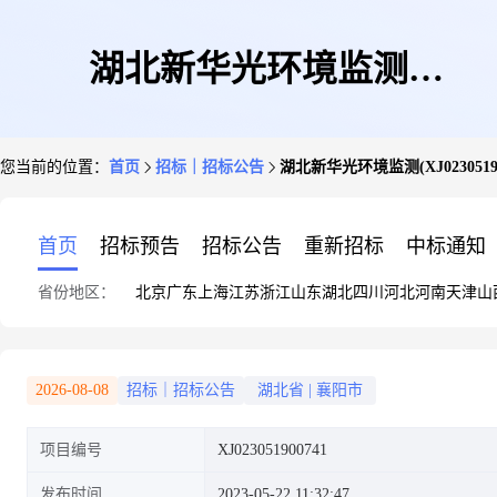
湖北新华光环境监测
您当前的位置：
首页
招标｜招标公告
湖北新华光环境监测(XJ02305190
(XJ023051900741)
首页
招标预告
招标公告
重新招标
中标通知
省份地区：
北京
广东
上海
江苏
浙江
山东
湖北
四川
河北
河南
天津
山
2026-08-08
招标｜招标公告
湖北省
|
襄阳市
项目编号
XJ023051900741
发布时间
2023-05-22 11:32:47