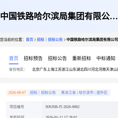
中国铁路哈尔滨局集团有限公司
您当前的位置：
首页
招标｜招标公告
中国铁路哈尔滨局集团有限公司
三棵树机务段计量器具检定业务
首页
招标预告
招标公告
重新招标
中标通知
省份地区：
北京
广东
上海
江苏
浙江
山东
湖北
四川
河北
河南
天津
山
外包项目采购公告
2026-08-07
招标｜招标公告
黑龙江省
|
哈尔滨市
|
道外区
项目编号
HJSJSB-JT-2026-0002
发布时间
2026-01-12 17:28:02