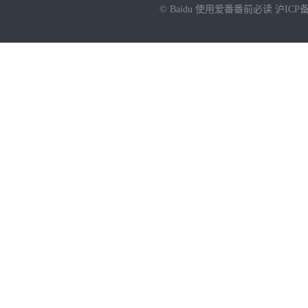
© Baidu
使用爱番番前必读
沪ICP备
NEW
HOT
暂时没有搜索结果…