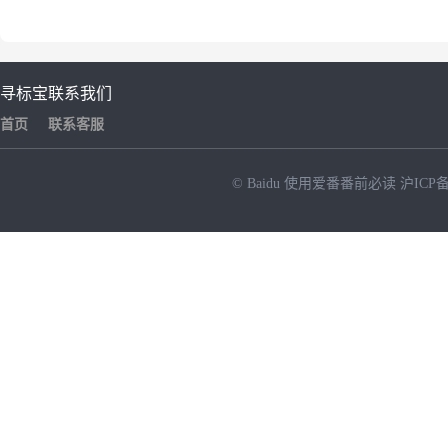
寻标宝
联系我们
首页
联系客服
© Baidu
使用爱番番前必读
沪ICP备
NEW
HOT