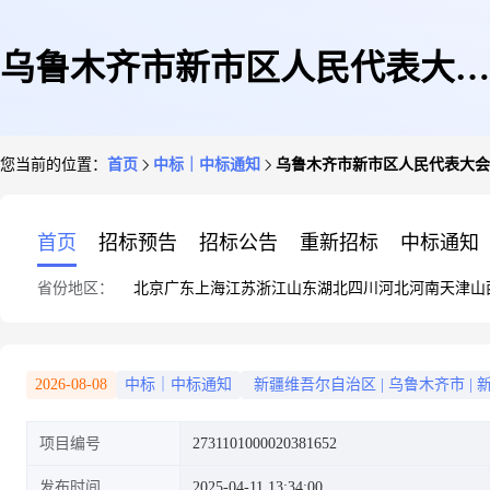
乌鲁木齐市新市区人民代表大会
您当前的位置：
首页
中标｜中标通知
乌鲁木齐市新市区人民代表大会
常务委员会关于新鲜蛋糕的网上
首页
招标预告
招标公告
重新招标
中标通知
省份地区：
北京
广东
上海
江苏
浙江
山东
湖北
四川
河北
河南
天津
山
超市采购项目成交公告
2026-08-08
中标｜中标通知
新疆维吾尔自治区
|
乌鲁木齐市
|
项目编号
2731101000020381652
发布时间
2025-04-11 13:34:00