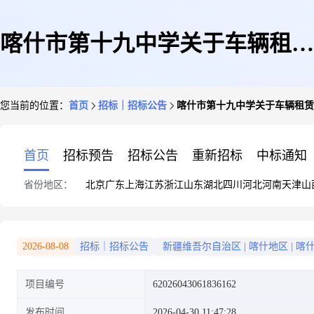
喀什市第十九中学关于车辆租赁
您当前的位置：
首页
招标｜招标公告
喀什市第十九中学关于车辆租赁
服务的竞价采购
首页
招标预告
招标公告
重新招标
中标通知
省份地区：
北京
广东
上海
江苏
浙江
山东
湖北
四川
河北
河南
天津
山
2026-08-08
招标｜招标公告
新疆维吾尔自治区
|
喀什地区
|
喀
项目编号
62026043061836162
发布时间
2026-04-30 11:47:28