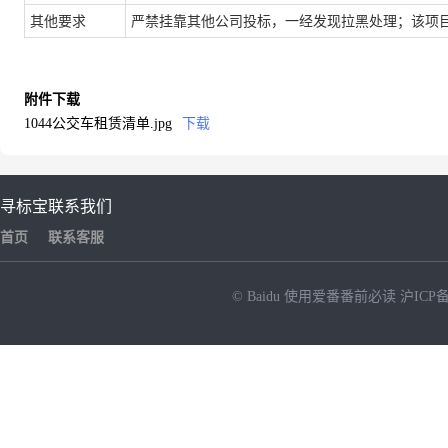
其他要求
严禁挂靠其他公司投标，一经发现拉黑处理；该项
附件下载
1044公交车租赁清单.jpg
下载
寻标宝
联系我们
首页
联系客服
© Baidu
使用爱番番前必读
沪ICP备
NEW
HOT