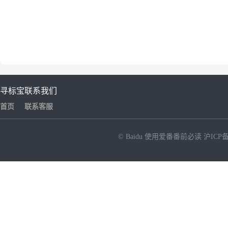
寻标宝
联系我们
首页
联系客服
© Baidu
使用爱番番前必读
沪ICP备
NEW
HOT