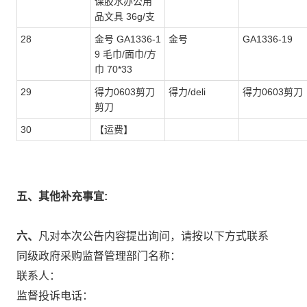
课胶水办公用
品文具 36g/支
28
金号 GA1336-1
金号
GA1336-19
9 毛巾/面巾/方
巾 70*33
29
得力0603剪刀
得力/deli
得力0603剪刀
剪刀
30
【运费】
五、其他补充事宜:
六、
凡对本次公告内容提出询问，请按以下方式联系
同级政府采购监督管理部门名称：
联系人：
监督投诉电话：