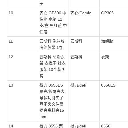
子
10
齐心 GP306 中
齐心/Comix
GP306
性笔 水笔 12
支/盒 黑红蓝 中
性笔
11
云斯科 泡沫胶
云斯科
海绵胶
海绵胶带 1卷
12
云斯科 防滑衣
云斯科
衣架
架 衣撑子 挂衣
服架 10个装 挂
钩
13
得力 8556ES
得力/deli
8556ES
票夹/长尾夹大
号多功能夹子
燕尾夹文件票
据夹资料夹15
mm
14
得力 8556 票
得力/deli
8556