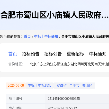
合肥市蜀山区小庙镇人民政府关
您当前的位置：
首页
中标｜中标通知
合肥市蜀山区小庙镇人民政府关
于打印/复印纸的网上超市采购
首页
招标预告
招标公告
重新招标
中标通知
省份地区：
北京
广东
上海
江苏
浙江
山东
湖北
四川
河北
河南
天津
山
项目成交公告
2026-08-08
中标｜中标通知
安徽省
|
合肥市
|
蜀山区
项目编号
2511451000000890955
发布时间
2025-07-14 09:50:12