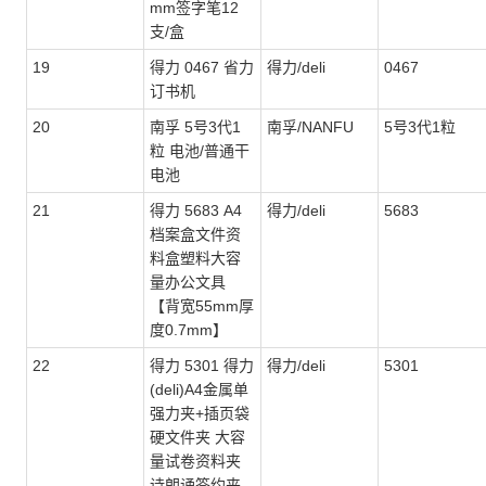
mm签字笔12
支/盒
19
得力 0467 省力
得力/deli
0467
订书机
20
南孚 5号3代1
南孚/NANFU
5号3代1粒
粒 电池/普通干
电池
21
得力 5683 A4
得力/deli
5683
档案盒文件资
料盒塑料大容
量办公文具
【背宽55mm厚
度0.7mm】
22
得力 5301 得力
得力/deli
5301
(deli)A4金属单
强力夹+插页袋
硬文件夹 大容
量试卷资料夹
诗朗诵签约夹