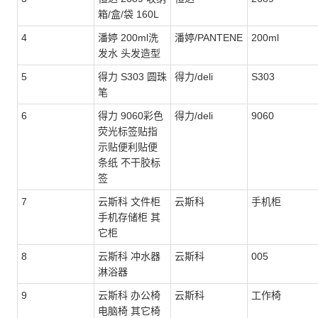
箱/盒/袋 160L
4
潘婷 200ml洗
潘婷/PANTENE
200ml
发水 头发造型
5
得力 S303 圆珠
得力/deli
S303
笔
6
得力 9060彩色
得力/deli
9060
荧光标签贴指
示贴便利贴便
条纸 不干胶标
签
7
云斯科 文件柜
云斯科
手机柜
手机存储柜 其
它柜
8
云斯科 冲水器
云斯科
005
淋浴器
9
云斯科 办公椅
云斯科
工作椅
电脑椅 其它椅