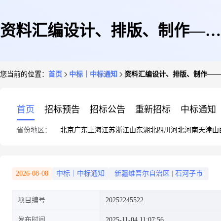
资料汇编设计、排版、制作——
您当前的位置：
首页
中标｜中标通知
资料汇编设计、排版、制作——
结果公示
首页
招标预告
招标公告
重新招标
中标通知
省份地区：
北京
广东
上海
江苏
浙江
山东
湖北
四川
河北
河南
天津
山
2026-08-08
中标｜中标通知
新疆维吾尔自治区
|
石河子市
项目编号
20252245522
发布时间
2025-11-04 11:07:56