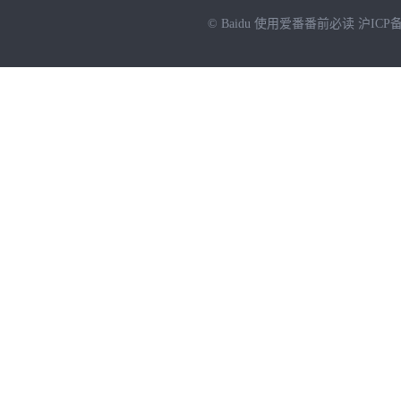
© Baidu
使用爱番番前必读
沪ICP备
NEW
HOT
暂时没有搜索结果…