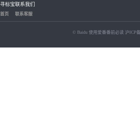
寻标宝
联系我们
首页
联系客服
© Baidu
使用爱番番前必读
沪ICP备
NEW
HOT
暂时没有搜索结果…