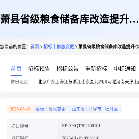
萧县省级粮食储备库改造提升仓
您当前的位置：
首页
招标｜信息变更
萧县省级粮食储备库改造提升仓
房的气密和保温隔热性能项目
首页
招标预告
招标公告
重新招标
中标通知
省份地区：
北京
广东
上海
江苏
浙江
山东
湖北
四川
河北
河南
天津
山
2026-08-10
招标｜信息变更
山东省
|
菏泽市
|
牡丹区
项目编号
EP-XXQT202300101
发布时间
2023-01-19 09:34:16