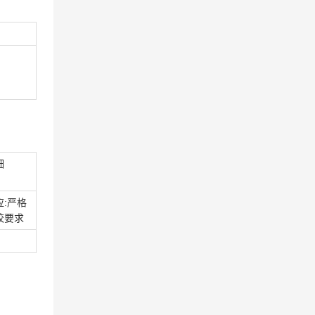
细
应:严格
校要求