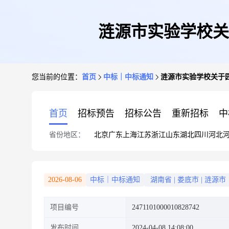
涟源市实验学校关
您当前的位置：
首页
中标｜中标通知
涟源市实验学校关于
首页
招标预告
招标公告
重新招标
中
省份地区：
北京
广东
上海
江苏
浙江
山东
湖北
四川
河北
2026-08-06
中标｜中标通知
湖南省
|
娄底市
|
涟源市
项目编号
2471101000010828742
发布时间
2024-04-08 14:08:00