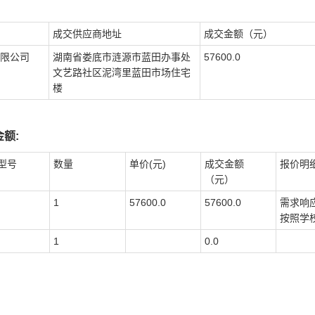
成交供应商地址
成交金额（元）
限公司
湖南省娄底市涟源市蓝田办事处
57600.0
文艺路社区泥湾里蓝田市场住宅
楼
额:
型号
数量
单价(元)
成交金额
报价明
（元）
1
57600.0
57600.0
需求响
按照学
1
0.0