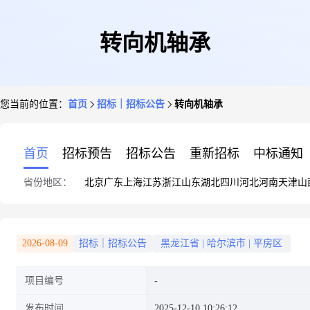
转向机轴承
您当前的位置：
首页
招标｜招标公告
转向机轴承
首页
招标预告
招标公告
重新招标
中标通知
省份地区：
北京
广东
上海
江苏
浙江
山东
湖北
四川
河北
河南
天津
山
2026-08-09
招标｜招标公告
黑龙江省
|
哈尔滨市
|
平房区
项目编号
发布时间
2025-12-10 10:26:12