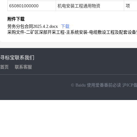
650801000000
机电安装工程通用物资
项
附件下载
劳务分包合同2025.4.2.docx
下载
采购文件-二矿区深部开采工程-主系统安装-电缆敷设工程及配套设备安
寻标宝
联系我们
首页
联系客服
© Baidu
使用爱番番前必读
沪ICP备
NEW
HOT