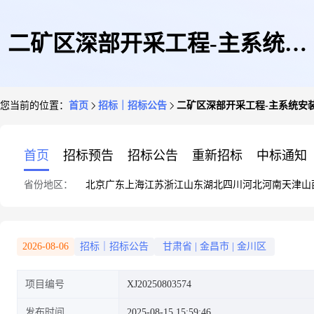
二矿区深部开采工程-主系统安
您当前的位置：
首页
招标｜招标公告
二矿区深部开采工程-主系统安
装-电缆敷设及配套设备安装工
首页
招标预告
招标公告
重新招标
中标通知
省份地区：
北京
广东
上海
江苏
浙江
山东
湖北
四川
河北
河南
天津
山
程询价通知
2026-08-06
招标｜招标公告
甘肃省
|
金昌市
|
金川区
项目编号
XJ20250803574
发布时间
2025-08-15 15:59:46