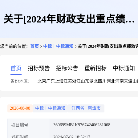
关于[2024年财政支出重点绩效
您当前的位置：
首页
中标｜中标通知
关于[2024年财政支出重点绩
评价项目]中选结果的公告
首页
招标预告
招标公告
重新招标
中标通知
省份地区：
北京
广东
上海
江苏
浙江
山东
湖北
四川
河北
河南
天津
山
2026-08-08
中标｜中标通知
江西省
|
鹰潭市
项目编号
360699MB1K976742406281068
发布时间
2024-07-02 18:52:17