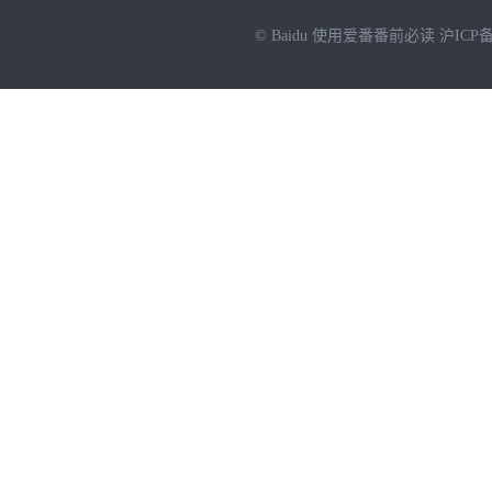
© Baidu
使用爱番番前必读
沪ICP备
NEW
HOT
暂时没有搜索结果…