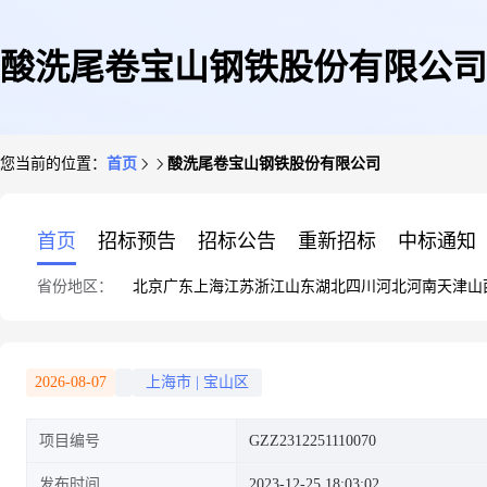
酸洗尾卷宝山钢铁股份有限公司
您当前的位置：
首页
酸洗尾卷宝山钢铁股份有限公司
首页
招标预告
招标公告
重新招标
中标通知
省份地区：
北京
广东
上海
江苏
浙江
山东
湖北
四川
河北
河南
天津
山
2026-08-07
上海市
|
宝山区
项目编号
GZZ2312251110070
发布时间
2023-12-25 18:03:02