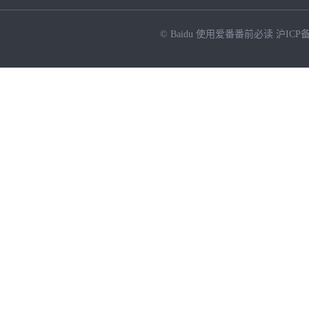
© Baidu
使用爱番番前必读
沪ICP备
NEW
HOT
暂时没有搜索结果…