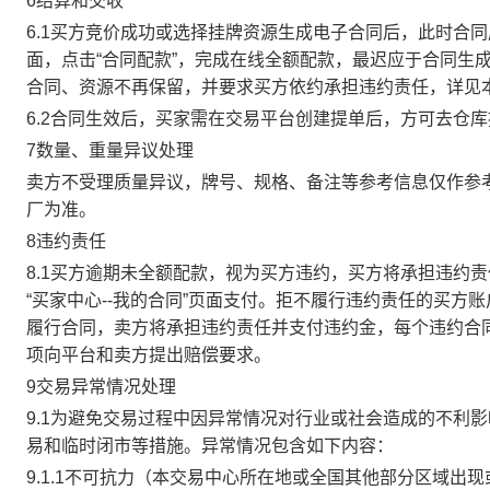
6结算和交收
6.1买方竞价成功或选择挂牌资源生成电子合同后，此时合同
面，点击“合同配款”，完成在线全额配款，最迟应于合同生成当
合同、资源不再保留，并要求买方依约承担违约责任，详见
6.2合同生效后，买家需在交易平台创建提单后，方可去仓
7数量、重量异议处理
卖方不受理质量异议，牌号、规格、备注等参考信息仅作参
厂为准。
8违约责任
8.1买方逾期未全额配款，视为买方违约，买方将承担违约
“买家中心--我的合同”页面支付。拒不履行违约责任的买
履行合同，卖方将承担违约责任并支付违约金，每个违约合同
项向平台和卖方提出赔偿要求。
9交易异常情况处理
9.1为避免交易过程中因异常情况对行业或社会造成的不利
易和临时闭市等措施。异常情况包含如下内容：
9.1.1不可抗力（本交易中心所在地或全国其他部分区域