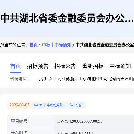
中共湖北省委金融委员会办公室
您当前的位置：
首页
中标｜中标通知
中共湖北省委金融委员会办公室
台式计算机等协议定点结果公告
首页
招标预告
招标公告
重新招标
中标通知
省份地区：
北京
广东
上海
江苏
浙江
山东
湖北
四川
河北
河南
天津
山
2026-08-07
中标｜中标通知
湖北省
项目编号
HWYJ4200002500790895
发布时间
2025-03-04 10:23:01