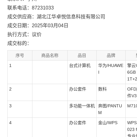
联系电话：87231033
成交供应商：湖北江华卓悦信息科技有限公司
成交日期：2025年03月04日
执行方式：议价
成交标的：
序号
商品名称
品目
品牌
1
台式计算机
华为/HUAWE
擎云W
I
6GB
1T+
2
办公套件
数科
OF
件V3
3
多功能一体机
奔图/PANTU
M71
M
4
办公套件
金山/WPS
WPS 
023 f
专业