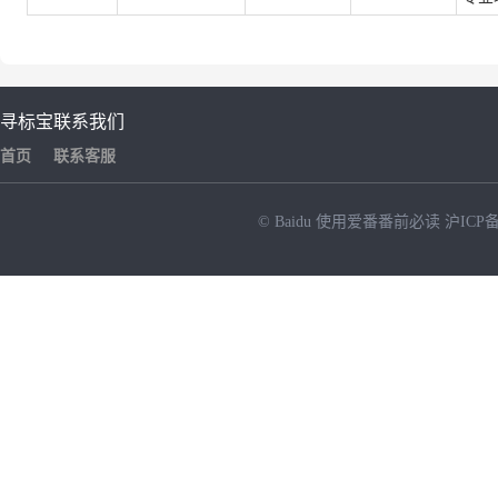
寻标宝
联系我们
首页
联系客服
© Baidu
使用爱番番前必读
沪ICP备
NEW
HOT