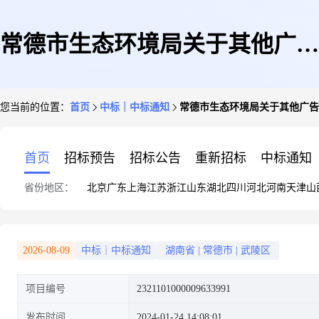
常德市生态环境局关于其他广告
您当前的位置：
首页
中标｜中标通知
常德市生态环境局关于其他广告
服务的网上超市采购项目成交公
首页
招标预告
招标公告
重新招标
中标通知
省份地区：
北京
广东
上海
江苏
浙江
山东
湖北
四川
河北
河南
天津
山
告1
2026-08-09
中标｜中标通知
湖南省
|
常德市
|
武陵区
项目编号
2321101000009633991
发布时间
2024-01-24 14:08:01