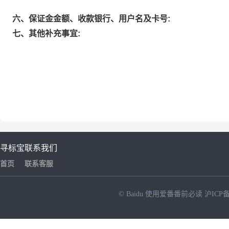
六、保证金金额、收款银行、用户名及卡号:
七、其他补充事宜:
寻标宝
联系我们
首页
联系客服
© Baidu
使用爱番番前必读
沪ICP备
NEW
HOT