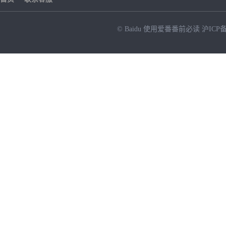
© Baidu
使用爱番番前必读
沪ICP备
NEW
HOT
暂时没有搜索结果…