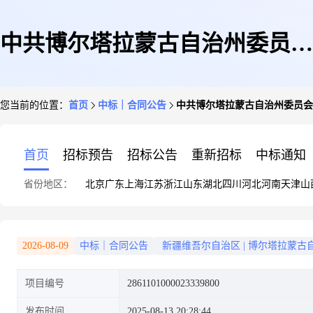
中共博尔塔拉蒙古自治州委员会
您当前的位置：
首页
中标｜合同公告
中共博尔塔拉蒙古自治州委员会
组织部的合同公告
首页
招标预告
招标公告
重新招标
中标通知
省份地区：
北京
广东
上海
江苏
浙江
山东
湖北
四川
河北
河南
天津
山
2026-08-09
中标｜合同公告
新疆维吾尔自治区
|
博尔塔拉蒙古
项目编号
2861101000023339800
发布时间
2025-08-13 20:28:44