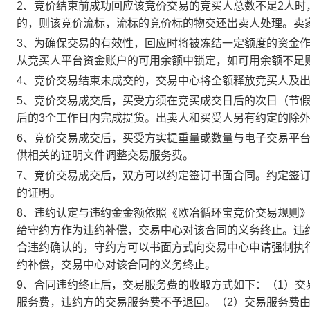
2、竞价结束前成功回应该竞价交易的竞买人总数不足2人
的，则该竞价流标，流标的竞价标的物交还出卖人处理。卖
3、为确保交易的有效性，回应时将被冻结一定额度的资金
从竞买人平台资金账户的可用余额中锁定，如可用余额不足
4、竞价交易结束未成交的，交易中心将全额释放竞买人及
5、竞价交易成交后，买受方须在竞买成交日后的次日（节假
后的3个工作日内完成提货。出卖人和买受人另有约定的除
6、竞价交易成交后，买受方实提重量或数量与电子交易平
供相关的证明文件调整交易服务费。
7、竞价交易成交后，双方可以约定签订书面合同。约定签
的证明。
8、违约认定与违约金金额依照《欧冶循环宝竞价交易规则
给守约方作为违约补偿，交易中心对该合同的义务终止。违
合违约确认的，守约方可以书面方式向交易中心申请强制执
约补偿，交易中心对该合同的义务终止。
9、合同违约终止后，交易服务费的收取方式如下：（1）
服务费，违约方的交易服务费不予退回。（2）交易服务费