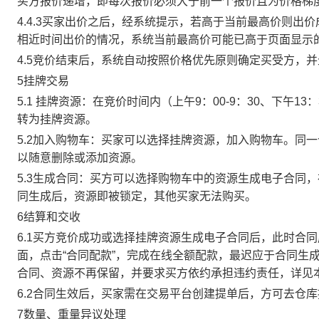
买方报价递增，即每次报价必须大于前一个报价且为价格梯
4.4.3买家出价之后，经系统提示，若高于当前最高价则
相近时间出价的情况，系统当前最高价可能已高于页面显示
4.5竞价结束后，系统自动按照价格优先原则确定买受方，
5挂牌交易
5.1 挂牌资源：在竞价时间内（上午9：00-9：30、下午1
转为挂牌资源。
5.2加入购物车：买家可以选择挂牌资源，加入购物车。同
以随意删除或添加资源。
5.3生成合同：买方可以选择购物车中的资源生成电子合同
同生成后，资源即被锁定，其他买家无法购买。
6结算和交收
6.1买方竞价成功或选择挂牌资源生成电子合同后，此时合同
面，点击“合同配款”，完成在线全额配款，最迟应于合同生成当
合同、资源不再保留，并要求买方依约承担违约责任，详见
6.2合同生效后，买家需在交易平台创建提单后，方可去仓
7数量、重量异议处理