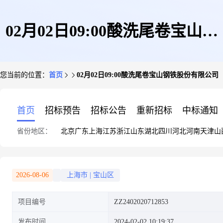
02月02日09:00酸洗尾卷宝山钢
您当前的位置：
首页
02月02日09:00酸洗尾卷宝山钢铁股份有限公司
铁股份有限公司
首页
招标预告
招标公告
重新招标
中标通知
省份地区：
北京
广东
上海
江苏
浙江
山东
湖北
四川
河北
河南
天津
山
2026-08-06
上海市
|
宝山区
项目编号
ZZ2402020712853
发布时间
2024-02-02 10:19:37