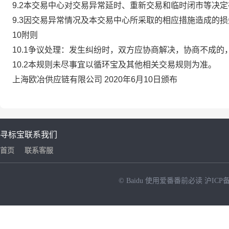
9.2本交易中心对交易异常延时、重新交易和临时闭市等决
9.3因交易异常情况及本交易中心所采取的相应措施造成的
10附则
10.1争议处理：发生纠纷时，双方应协商解决，协商不成
10.2本规则未尽事宜以循环宝及其他相关交易规则为准。
上海欧冶供应链有限公司 2020年6月10日颁布
寻标宝
联系我们
首页
联系客服
© Baidu
使用爱番番前必读
沪ICP备
NEW
HOT