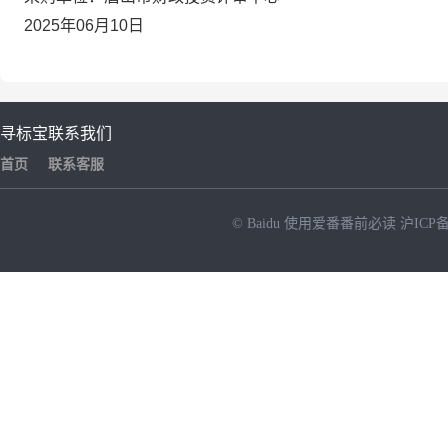
2025年06月10日
寻标宝
联系我们
首页
联系客服
© Baidu
使用爱番番前必读
沪ICP备
NEW
HOT