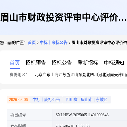
眉山市财政投资评审中心评价咨
您当前的位置：
首页
中标｜废标公告
眉山市财政投资评审中心评价咨
询服务顺序轮候项目废标公告
首页
招标预告
招标公告
重新招标
中标通知
省份地区：
北京
广东
上海
江苏
浙江
山东
湖北
四川
河北
河南
天津
山
2026-08-06
中标｜废标公告
四川省
|
眉山市
|
东坡区
项目编号
SXLHFW-202506511401000846
发布时间
2025-06-10 15:58:58