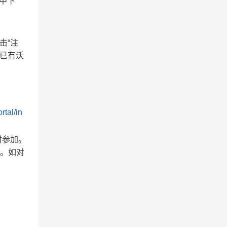
中下
击“注
若已有沃
l/in
时参加。
果。如对