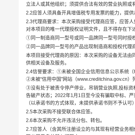
立法人或其他组织；须提供合法有效的营业执照或
2.2
应答人须具备开具增值税专用发票的能力，提供
2.3
代理商要求：本次采购接受代理商应答，应答人
对本项目的唯一代理授权证明文件，且不得存在下
①同一制造商同一型号或同一品牌同一型号同时授
②同一品牌同一型号的产品出现制造商和授权代理
本项目接受代理商的原因：本次采购的设备无法由
供相关设备及服务。
2.4
信誉要求：①未被全国企业信用信息公示系统（http:
②未被“信用中国”网站（www.creditchina.g
③没有处于被责令停产停业，吊销营业执照,投标
告破产状态；2022年1月1日至今没有骗取中标
（以承诺书的方式体现，未提供承诺书则不予认可
2.5
本次采购不接受联合体应答。
2.6
本次采购不允许违法分包、转包。
2.7
应答人（含其所注册设立的与其现有经营业务相