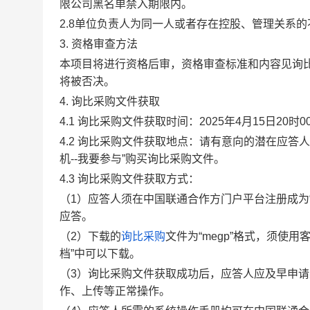
限公司黑名单禁入期限内。
2.8
单位负责人为同一人或者存在控股、管理关系的
3.
资格审查方法
本项目将进行资格后审，资格审查标准和内容见询比
将被否决。
4.
询比采购文件获取
4.1
询比采购文件获取时间：
2025年
4
月
15
日
20
时0
4.2
询比采购文件获取地点：请有意向的潜在应答人
机--我要参与”购买询比采购文件。
4.3
询比采购文件获取方式：
（1）应答人须在中国联通合作方门户平台注册成为
应答。
（2）下载的
询比采购
文件为“megp”格式，须使
档”中可以下载。
（3）询比采购文件获取成功后，应答人应及早申请办
作、上传等正常操作。