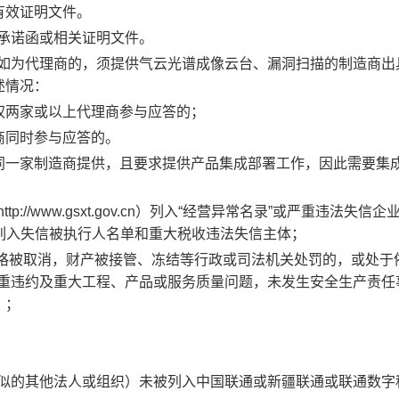
有效证明文件。
承诺函或相关证明文件。
如为代理商的，须提供气云光谱成像云台、漏洞扫描的制造商出
述情况：
权两家或以上代理商参与应答的；
商同时参与应答的。
同一家制造商提供，且要求提供产品集成部署工作，因此需要集
//www.gsxt.gov.cn）列入“经营异常名录”或严重违法失信企
ov.cn）列入失信被执行人名单和重大税收违法失信主体；
资格被取消，财产被接管、冻结等行政或司法机关处罚的，或处于
、严重违约及重大工程、产品或服务质量问题，未发生安全生产责任
）；
似的其他法人或组织）未被列入中国联通或新疆联通或联通数字