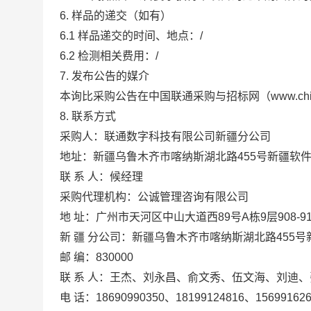
6.
样品的递交（如有）
6.1
样品递交的时间、地点：/
6.2
检测相关费用：/
7.
发布公告的媒介
本询比采购公告
在
中国联通采购与招标网（www.chinau
8.
联系方式
采购人：
联通数字科技有限公司新疆分公司
地址：
新疆乌鲁木齐市喀纳斯湖北路455号新疆软件
联 系 人：
候经理
采购代理机构：公诚管理咨询有限公司
地 址：广州市天河区中山大道西89号A栋9层908-9
新 疆 分公司：新疆乌鲁木齐市喀纳斯湖北路455号
邮 编：830000
联 系 人：王杰、刘永昌
、
俞文秀、伍文海、刘迪、
电 话：18690990350、
18199124816、
15699162