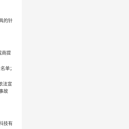
具的针
成商提
业名单；
依法宣
事故
科技有