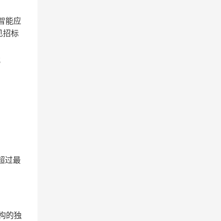
智能应
见招标
；
超过最
构的独