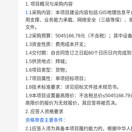
1.
项目概况与采购内容
1.
1
采购内容：本项目建设内容包括:GIS地理信息
用支撑、业务能力承载、网络安全（三级等保）、
文件。
1.
2
采购预算：5045166.79元（不含税）；其中设备：
1.
3
资金性质：费用成本开支；
1.
4
交付期：自合同签订之日起60个日历日内完成
1.
5
供货地点：拜城；
1.
6
项目类型：货物；
1.
7
项目属性：单项招标项目；
1.
8
技术标准要求：详见招标文件技术规范书。
1.
9
本项目设置最高限价
：
不含税总价≤5045166.79
高限价的报价为无效报价，其应答将被否决
。
2.
应答人资格要求
资格审查主要条件：
2.1
应答人须为具备本项目履约能力的，根据中华人