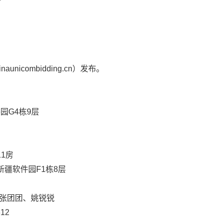
nicombidding.cn）发布。
园G4栋9层
11房
新疆软件园F1栋8层
张团团、姚锐锐
612