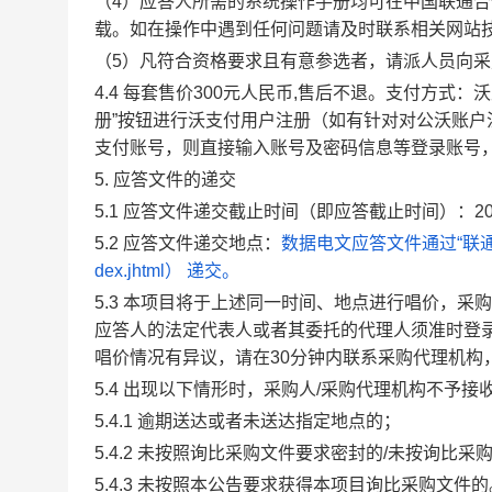
（4）应答人所需的系统操作手册均可在中国联通合
载。如在操作中遇到任何问题请及时联系相关网站
（5）凡符合资格要求且有意参选者，请派人员向
4.4
每套售价300元人民币,售后不退。支付方式：
册”按钮进行沃支付用户注册（如有针对对公沃账户注册
支付账号，则直接输入账号及密码信息等登录账号
5.
应答文件的递交
5.1
应答文件
递交截止时间
（即应答截止时间）：
2
5.2
应答文件递交地点：
数据电文应答文件通过“联通智慧供应
dex.jhtml） 递交。
5.3
本项目将于上述同一时间、地点进行唱价，
采购
应答人的法定代表人或者其委托的代理人须准时登录
唱价情况有异议，请在30分钟内联系采购代理机构
5.4
出现以下情形时，
采购人/采购代理机构
不予接
5.4.1
逾期送达或者未送达指定地点的；
5.4.2
未按照询比采购文件要求密封的/未按询比采
5.4.3
未按照本公告要求获得本项目询比采购文件的