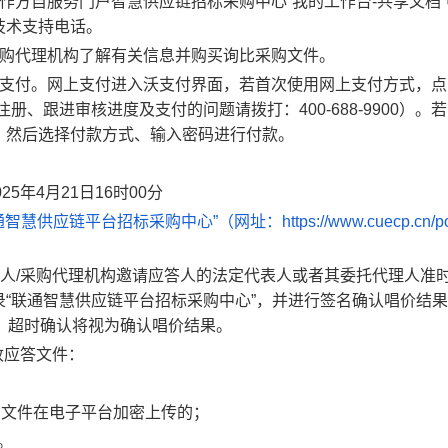
作方自服务门户智慧供应链招标采购中心“我的工作台-共享文档”
技术支持电话。
采购代理机构了解有关信息并购买询比采购文件。
沃支付。网上支付进入沃支付界面，若首次使用网上支付方式，点
、跟进审核进度及支付的问题请拨打：400-688-9900）。
，然后选择付款方式、输入密码进行付款
。
025年
4
月
21
日1
6
时
0
0分
链平台招标采购中心”（网址：https://www.cuecp.cn/porta
人/采购代理机构
邀请应答人的法定代表人或者其委托代理人准
“联通智慧供应链平台招标采购中心”，并进行签名确认唱价结
，超时确认将视为确认唱价结果。
收应答文件：
购文件在电子平台加密上传的；
。