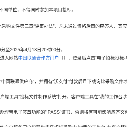
不同单位，不得同时参加本项目投标。
采购文件第三章“评审办法”，凡未通过资格后审的应答人，其
0分
至
2025年
4
月
18
日
20
时00分
。
进入网站
中国联通合作方门户
（
），登录后点击“电子招标投标-
“中国联通供应商”，并拥有“沃支付”付款后且下载询比采购文件
用客户端工具“投标文件制作系统”打开。客户端工具在“我的工作台-
理带电子签章功能的“iPASS”证书，否则将有可能影响应答文