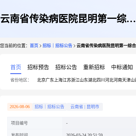
云南省传染病医院昆明第一综合
您当前的位置：
首页
招标｜招标公告
云南省传染病医院昆明第一综合
门诊部口腔CT室防水处理询价
首页
招标预告
招标公告
重新招标
中标通知
省份地区：
北京
广东
上海
江苏
浙江
山东
湖北
四川
河北
河南
天津
山
公告
2026-08-06
招标｜招标公告
云南省
|
昆明市
项目编号
发布时间
2026-03-24 20:51:59