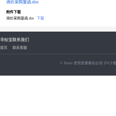
询价采购复函.doc
附件下载
询价采购复函.doc
下载
寻标宝
联系我们
首页
联系客服
© Baidu
使用爱番番前必读
沪ICP备
NEW
HOT