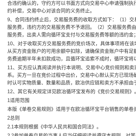
合违约确认的，守约方可以书面方式向交易中心申请强制执
约补偿，交易中心对该合同的义务终止。
9、合同违约终止后，交易服务费的收取方式如下：（1）
服务费，违约方的交易服务费不予退回。（2）交易服务费
服务费，出卖人需向循环宝支付与交易服务费等额的违约金
10、对于收取买方交易服务费的竞价场次，具体事项将在
从买方资金账户的可用余额中扣除，请确保资金账户中有足
务费逾期半年未扣款成功，且循环宝追索不成时，循环宝将
11、买方应认真阅读并执行本说明、交易中心竞价规则和
系。买方一旦在竞价过程中出价，交易中心默认买方已现场
时认可实物质量、数量和品质，欧冶供应链和卖方不承担由
12、其它有关规定详见欧冶循环宝发布的《竞价交易规则》
1适用范围
本版《单卷交易规则》适用于在欧冶循环宝平台销售的单卷
2总则
2.1本规则根据《中华人民共和国合同法》。
2.2参加单卷交易的当事人应当仔细阅读并遵守本规则，对