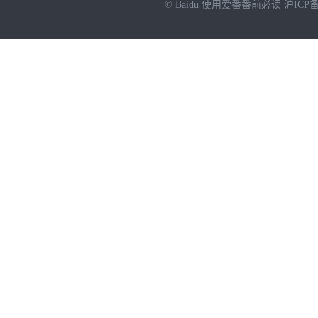
© Baidu
使用爱番番前必读
沪ICP备
NEW
HOT
暂时没有搜索结果…