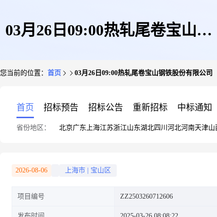
03月26日09:00热轧尾卷宝山钢
您当前的位置：
首页
03月26日09:00热轧尾卷宝山钢铁股份有限公司
铁股份有限公司
首页
招标预告
招标公告
重新招标
中标通知
省份地区：
北京
广东
上海
江苏
浙江
山东
湖北
四川
河北
河南
天津
山
2026-08-06
上海市
|
宝山区
项目编号
ZZ2503260712606
发布时间
2025-03-26 08:08:22