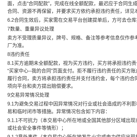
面，点击“合同配款”，完成在线全额配款，最迟应于合同生成当
合同、资源不再保留，并要求买方依约承担违约责任，详见
6.2合同生效后，买家需在交易平台创建提单后，方可去仓
7数量、重量异议处理
卖方不受理质量异议，牌号、规格、备注等参考信息仅作参
厂为准。
8违约责任
8.1买方逾期未全额配款，视为买方违约，买方将承担违约
“买家中心--我的合同”页面支付。拒不履行违约责任的买
履行合同，卖方将承担违约责任并支付违约金，每个违约合同
项向平台和卖方提出赔偿要求。
9交易异常情况处理
9.1为避免交易过程中因异常情况对行业或社会造成的不利
易和临时闭市等措施。异常情况包含如下内容：
9.1.1不可抗力（本交易中心所在地或全国其他部分区域
或社会安全事件等情形）；
9.1.2意外事件（本交易中心所在地发生火灾或电力供应出