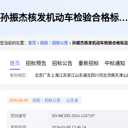
孙振杰核发机动车检验合格标志
您当前的位置：
首页
招标｜招标公告
孙振杰核发机动车检验合格标志
机动车安全技术检验中介服务直
首页
招标预告
招标公告
重新招标
中标通知
省份地区：
北京
广东
上海
江苏
浙江
山东
湖北
四川
河北
河南
天津
山
购采购公告
2026-08-09
招标｜招标公告
山东省
项目编号
SD-MCDD-2024-1247197
发布时间
2024-01-09 13:46:24