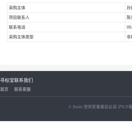
采购主体
孙
项目联系人
陈
联系电话
05
采购主体类型
非
寻标宝
联系我们
首页
联系客服
© Baidu
使用爱番番前必读
沪ICP备
NEW
HOT