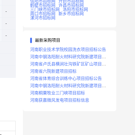
信阳市招标网
开封市招标网
鹤壁市招标网
许昌市招标网
三门峡市招标网
洛阳市招标网
周口市招标网
新乡市招标网
漯河市招标网
最新采购项目
河南职业技术学院校园洗衣项目招标公告
河南中钢洛阳耐火材料研究院新建项目招
标
河南省卢氏县横涧壮沟铁矿区矿山项目招
标公告
河南省六院新建项目招标
河南省体育综合训练中心项目招标公告
河南中钢洛阳耐火材料研究院新建项目招
标
河南桐粟牧业三门峡项目招标
河南获嘉微风发电项目招标信息