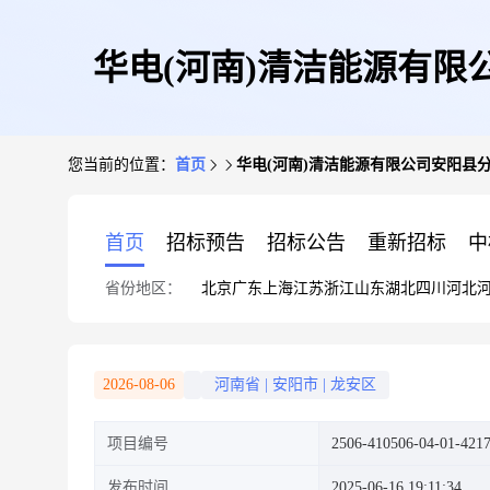
华电(河南)清洁能源有
您当前的位置：
首页
华电(河南)清洁能源有限公司安阳县
首页
招标预告
招标公告
重新招标
中
省份地区：
北京
广东
上海
江苏
浙江
山东
湖北
四川
河北
2026-08-06
河南省
|
安阳市
|
龙安区
项目编号
2506-410506-04-01-421
发布时间
2025-06-16 19:11:34