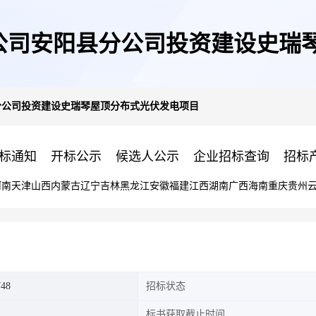
限公司安阳县分公司投资建设史瑞
分公司投资建设史瑞琴屋顶分布式光伏发电项目
标通知
开标公示
候选人公示
企业招标查询
招标
河南
天津
山西
内蒙古
辽宁
吉林
黑龙江
安徽
福建
江西
湖南
广西
海南
重庆
贵州
748
招标状态
标书获取截止时间