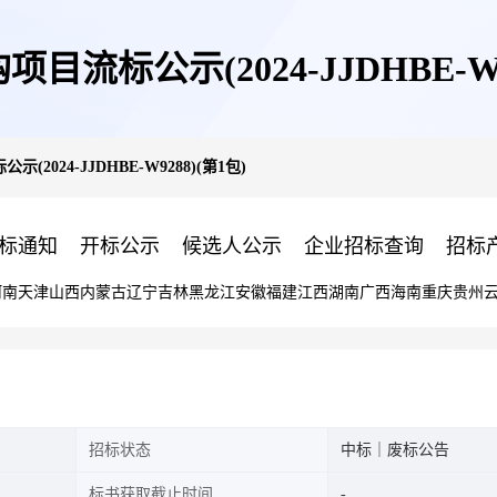
流标公示(2024-JJDHBE-W9
2024-JJDHBE-W9288)(第1包)
标通知
开标公示
候选人公示
企业招标查询
招标
河南
天津
山西
内蒙古
辽宁
吉林
黑龙江
安徽
福建
江西
湖南
广西
海南
重庆
贵州
招标状态
中标｜废标公告
标书获取截止时间