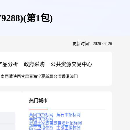
288)(第1包)
更新时间：2026-07-26
产品分析
政府采购
公共资源交易中心
云南
西藏
陕西
甘肃
青海
宁夏
新疆
台湾
香港
澳门
热门城市
黄冈市招标网
黄石市招标网
襄阳市招标网
恩施土家族苗族自治州招标网
咸宁市招标网
十堰市招标网