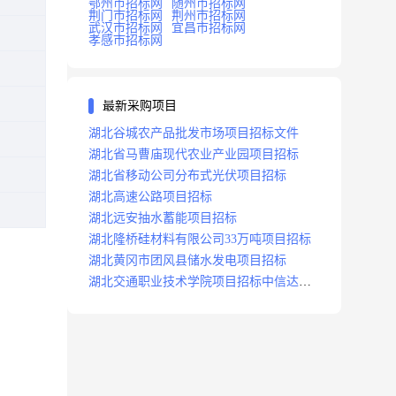
鄂州市招标网
随州市招标网
荆门市招标网
荆州市招标网
武汉市招标网
宜昌市招标网
孝感市招标网
最新采购项目
湖北谷城农产品批发市场项目招标文件
湖北省马曹庙现代农业产业园项目招标
湖北省移动公司分布式光伏项目招标
湖北高速公路项目招标
湖北远安抽水蓄能项目招标
湖北隆桥硅材料有限公司33万吨项目招标
湖北黄冈市团风县储水发电项目招标
湖北交通职业技术学院项目招标中信达咨
询