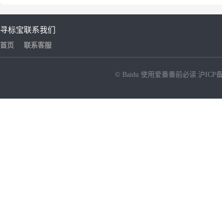
寻标宝
联系我们
首页
联系客服
© Baidu
使用爱番番前必读
沪ICP备
NEW
HOT
暂时没有搜索结果…