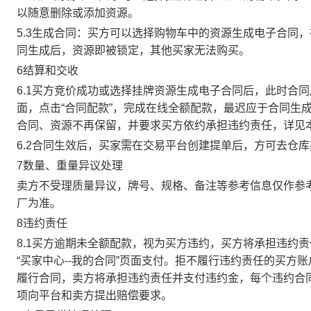
以随意删除或添加资源。
5.3生成合同：买方可以选择购物车中的资源生成电子合同
同生成后，资源即被锁定，其他买家无法购买。
6结算和交收
6.1买方竞价成功或选择挂牌资源生成电子合同后，此时合同
面，点击“合同配款”，完成在线全额配款，最迟应于合同生成当
合同、资源不再保留，并要求买方依约承担违约责任，详见
6.2合同生效后，买家需在交易平台创建提单后，方可去仓
7数量、重量异议处理
卖方不受理质量异议，牌号、规格、备注等参考信息仅作参
厂为准。
8违约责任
8.1买方逾期未全额配款，视为买方违约，买方将承担违约
“买家中心--我的合同”页面支付。拒不履行违约责任的买
履行合同，卖方将承担违约责任并支付违约金，每个违约合同
项向平台和卖方提出赔偿要求。