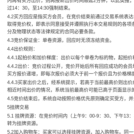
内再有买方出价，则再按新出价时间顺延2分钟，以此类推
过14：30，至14:30强制结束。
4.2买方回应是指买方会员，在竞价结束前通过交易系统表
取得竞价权，即表示同意接受并遵照执行本交易规则的各项
分及物理状态等法律规定的合同必要条款。
4.3竞价保证金：单卷资源，回应时无须冻结资金。
4.4出价规则：
4.4.1起拍价和加价梯度：出价以每个单卷为标的物，起拍
4.4.2出价：竞价过程公开，竞价开始后所有回应成功的
买方报价递增，即每次报价必须大于前一个报价且为价格梯
4.4.3买家出价之后，经系统提示，若高于当前最高价则
相近时间出价的情况，系统当前最高价可能已高于页面显示
4.5竞价结束后，系统自动按照价格优先原则确定买受方，
5挂牌交易
5.1 挂牌资源：在竞价时间内（上午9：00-9：30、下午1
转为挂牌资源。
5.2加入购物车：买家可以选择挂牌资源，加入购物车。同