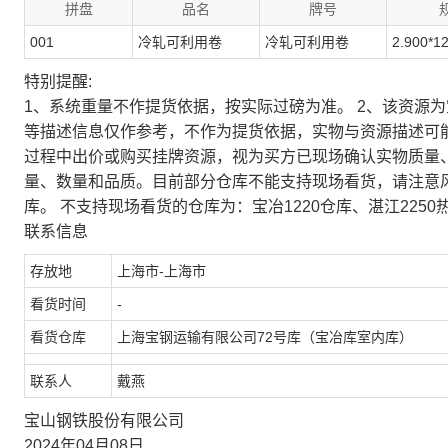
拼盘
品名
牌号
001
冷轧可利用卷
冷轧可利用卷
2.900*1
特别提醒:
1、系统重量不作提货依据，按实际过磅为准。 2、该资源
等描述信息仅作参考，不作为提货依据，实物与资源描述可
过程中出价或购买挂牌资源，视为买方已现场确认实物质量
量、数量和品质。目前部分仓库不能支持现场看货，请注意
库。 不支持现场看货的仓库为：宝冶1220仓库、湛江2250
联系信息
存放地
上海市-上海市
看货时间
-
看货仓库
上海宝钢运输有限公司72号库（宝冶库室内库）
联系人
戴燕
宝山钢铁股份有限公司
2024年04月08日