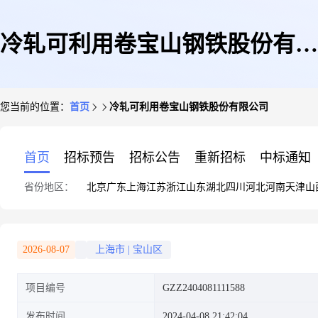
冷轧可利用卷宝山钢铁股份有限
您当前的位置：
首页
冷轧可利用卷宝山钢铁股份有限公司
公司
首页
招标预告
招标公告
重新招标
中标通知
省份地区：
北京
广东
上海
江苏
浙江
山东
湖北
四川
河北
河南
天津
山
2026-08-07
上海市
|
宝山区
项目编号
GZZ2404081111588
发布时间
2024-04-08 21:42:04