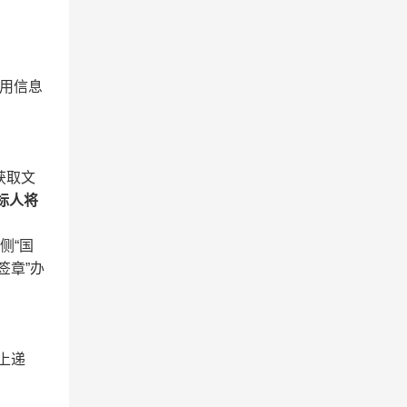
用信息
获取文
标人将
侧“国
签章”办
网上递