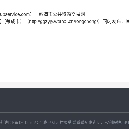
service.com）、威海市公共资源交易网
网（荣成市）（http://ggzyjy.weihai.cn/rongcheng/）同时发
读
沪ICP备19012628号-1
我已阅读并接受
爱番番免责声明
、
权利保护声明