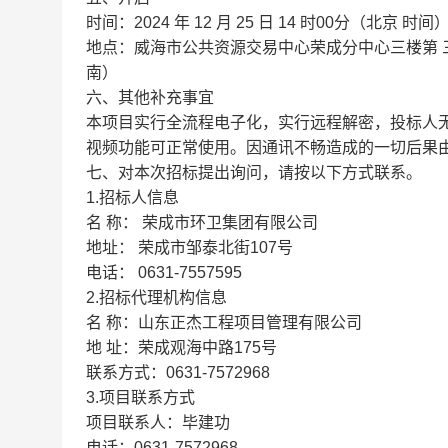
时间：2024
年
12
月
25
日
14
时00分（北京
时间
地点：威海市公共资源交易中心荣成分中心三楼第
南）
六、其他补充事宜
本项目实行全流程电子化，实行远程解密，投标人
视频功能可正常使用。因通讯不畅造成的一切后果
七、对本次招标提出询问，请按以下方式联系。
1.招标人信息
名 称：
荣成市环卫集团有限公司
地址：
荣成市邹泰北街107号
电话：
0631-7557595
2.招标代理机构信息
名 称：山东正杰工程项目管理有限公司
地 址：荣成观海中路175号
联系方式：0631-7572968
3.项目联系方式
项目联系人：毕建功
电话：0631-7572968