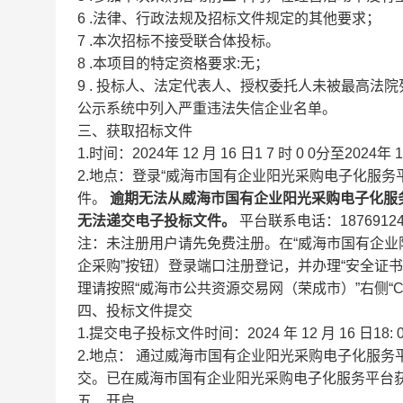
6
.法律、行政法规及招标文件规定的其他要求；
7
.本次招标不接受联合体投标。
8
.本项目的特定资格要求:无；
9
.
投标人、法定代表人、授权委托人未被最高法院
公示系统中列入严重违法失信企业名单。
三、获取招标文件
1.时间：2024年
12
月
16
日1
7
时
0
0分至2024年
1
2.地点：登录“威海市国有企业阳光采购电子化服务
件。
逾期无法从威海市国有企业阳光采购电子化服
无法递交电子投标文件。
平台联系电话：187691242
注：未注册用户请先免费注册。在“威海市国有企业
企采购”按钮）登录端口注册登记，并办理“安全证书（
理请按照“威海市公共资源交易网（荣成市）”右侧“C
四、投标文件提交
1.提交电子投标文件时间：2024
年
12
月
16
日18:
2.地点：
通过威海市国有企业阳光采购电子化服务平台（网址：htt
交。已在威海市国有企业阳光采购电子化服务平台
五、开启