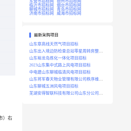
东营市招标网
德州市招标网
临沂市招标网
烟台市招标网
聊城市招标网
青岛市招标网
济南市招标网
威海市招标网
最新采购项目
山东章高线天然气项目招标
山东出入境边防检查总站零星周转房整修
项目招标中标
山东裕龙岛炼化一体化项目招标
2023山东集中式路上风电项目招标
中电建山东聊城临清风电项目招标
山东将军春天物业管理有限公司秩序维护
服务项目招标公告
山东聊城五洲风电项目招标
芜湖安得智联科技有限公司山东分公司济
南地区快递项目招标公告
市）右