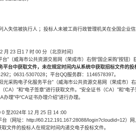
列入失信被执行人
；投标人未被工商行政管理机关在全国企业信
2
月
23
日1
7
时
00
分（北京时间）
平台”（威海市公共资源交易网（荣成市）右侧“国企采购”按钮）
务平台中获取文件，未在规定时间内从系统中获取招标文件的投
92；0631-5307028；平台QQ服务群：1146578397。
阳光采购电子化服务平台”（威海市公共资源交易网（荣成市）右
CA）”和“电子签章”进行获取文件。“安全证书（CA）”和“电子
A办理”中“CA证书办理介绍”进行办理。
0
0
至2024年
12
月
25
日
14
:00
p://60.212.191.167:28088/login?cloudid=12）
获取文件的投标人在规定时间内递交电子投标文件。