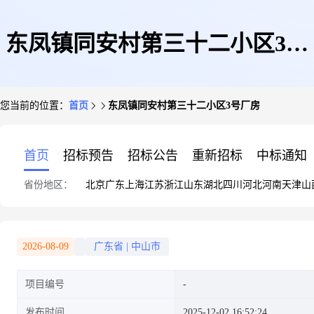
东凤镇同安村第三十二小区3号
您当前的位置：
首页
东凤镇同安村第三十二小区3号厂房
厂房
首页
招标预告
招标公告
重新招标
中标通知
省份地区：
北京
广东
上海
江苏
浙江
山东
湖北
四川
河北
河南
天津
山
2026-08-09
广东省
|
中山市
项目编号
发布时间
2025-12-02 16:52:24