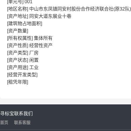
[单元号]
001
[地区名称]
中山市东凤镇同安村股份合作经济联合社(原32队)
[资产地址]
同安大道东展业十巷
[建筑物占地面积]
[资产数量]
[所有权属性]
集体所有
[资产性质]
经营性资产
[资产类型]
厂房
[资产状态]
闲置
[资产用途]
工业
[经营开发类型]
[租凭年限]
寻标宝
联系我们
首页
联系客服