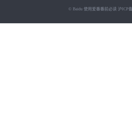
© Baidu
使用爱番番前必读
沪ICP备
NEW
HOT
暂时没有搜索结果…