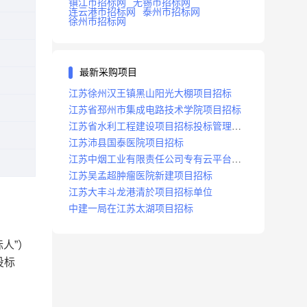
镇江市招标网
无锡市招标网
连云港市招标网
泰州市招标网
徐州市招标网
最新采购项目
江苏徐州汉王镇黑山阳光大棚项目招标
江苏省邳州市集成电路技术学院项目招标
江苏省水利工程建设项目招标投标管理办
法
江苏沛县国泰医院项目招标
江苏中烟工业有限责任公司专有云平台扩
容项目招标
江苏吴孟超肿瘤医院新建项目招标
江苏大丰斗龙港清於项目招标单位
中建一局在江苏太湖项目招标
人”）
投标