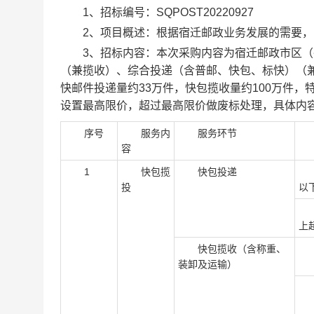
1、招标编号：SQPOST20220927
2、项目概述：根据宿迁邮政业务发展的需要，
3、招标内容：本次采购内容为宿迁邮政市区（
（兼揽收）、综合投递（含普邮、快包、标快）（兼
快邮件投递量约33万件，快包揽收量约100万件
设置最高限价，超过最高限价做废标处理，具体内
序号
服务内
服务环节
容
1
快包揽
快包投递
每
投
以
每
上
快包揽收（含称重、
装卸及运输）
不