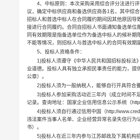
4、中标原则：本次采购采用综合评分法进行评
议，确定中标供应商和备选供应商各1名，其中综
招标人和首选中标人在合同履约期间因其他原因导致
接进行合同履约。合同自招标人书面通知备选单位
同有效期限是指备选单位作为备选中标人的候补期限
不能等情况，则招标人与首选中标人的合同有效期
5、投标人资格条件：
1)投标人须遵守《中华人民共和国招标投标法》
业道德。投标人具有独立承担民事责任的能力，提
公章）。
2)投标人须为一般纳税人，能够自行开具符合要
3)投标人参加采购活动近三年内（成立时间不足
记录。查询地址：国家企业信用信息公示系统（http://ww
4)投标人须自行通过信用中国（http://www.cre
违法案件当事人名单、企业经营异常名录失信行为
书）。
5)投标人在近三年内参与江苏邮政及下属机构招