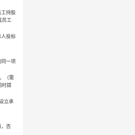
员工持股
或员工
标人投标
的同一项
元。（需
同时提
设立承
料，否