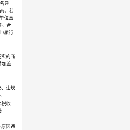
名建
商。若
单位直
准。合
/履行
诚实的商
并加盖
法、违规
）。
重大税收
诺
身原因违