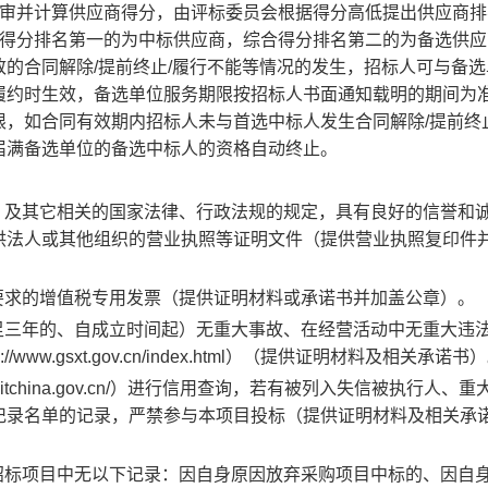
审并计算供应商得分，由评标委员会根据得分高低提出供应商排
合得分排名第一的为中标供应商，综合得分排名第二的为备选供应
的合同解除/提前终止/履行不能等情况的发生，招标人可与备选
履约时生效，备选单位服务期限按招标人书面通知载明的期间为
，如合同有效期内招标人未与首选中标人发生合同解除/提前终止
届满备选单位的备选中标人的资格自动终止。
及其它相关的国家法律、行政法规的规定，具有良好的信誉和
供法人或其他组织的营业执照等证明文件（提供营业执照复印件
求的增值税专用发票（提供证明材料或承诺书并加盖公章）。
三年的、自成立时间起）无重大事故、在经营活动中无重大违
w.gsxt.gov.cn/index.html）（提供证明材料及相关承诺书
ditchina.gov.cn/）进行信用查询，若有被列入失信被执行人、
记录名单的记录，严禁参与本项目投标（提供证明材料及相关承
标项目中无以下记录：因自身原因放弃采购项目中标的、因自