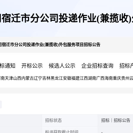
宿迁市分公司投递作业(兼揽收
司宿迁市分公司投递作业(兼揽收)外包服务项目招标公告
标通知
开标公示
候选人公示
企业招标查询
招标
河南
天津
山西
内蒙古
辽宁
吉林
黑龙江
安徽
福建
江西
湖南
广西
海南
重庆
贵州
招标状态
招标｜招标公告
标书获取截止时间