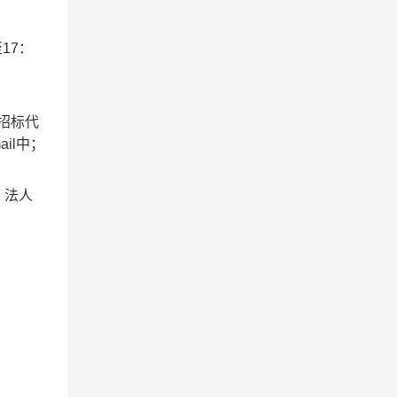
17：
招标代
il中；
、法人