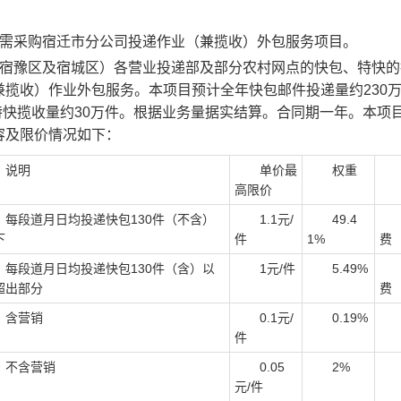
需采购宿迁市分公司投递作业（兼揽收）外包服务项目。
宿豫区及宿城区）各营业投递部及部分农村网点的快包、特快的
揽收）作业外包服务。本项目预计全年快包邮件投递量约230
，特快揽收量约30万件。根据业务量据实结算。合同期一年。本项
容及限价情况如下：
说明
单价最
权重
高限价
段道月日均投递快包130件（不含）
1.1元/
49.4
含
下
件
1%
费
段道月日均投递快包130件（含）以
1元/件
5.49%
含
超出部分
费
含营销
0.1元/
0.19%
件
含营销
0.05
2%
元/件