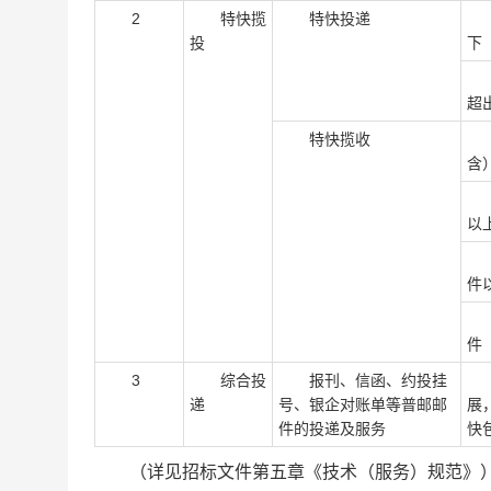
2
特快揽
特快投递
每
投
下
每
超
特快揽收
每
含
每
以
每
件
每
件
3
综合投
报刊、信函、约投挂
为
递
号、银企对账单等普邮邮
展
件的投递及服务
快
（详见招标文件第五章《技术（服务）规范》