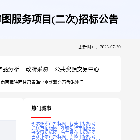
图服务项目(二次)招标公告
更新时间：2026-07-20
产品分析
政府采购
公共资源交易中心
云南
西藏
陕西
甘肃
青海
宁夏
新疆
台湾
香港
澳门
热门城市
鄂尔多斯市招标网
包头市招标网
通辽市招标网
呼和浩特市招标网
兴安盟招标网
乌兰察布市招标网
巴彦淖尔市招标网
赤峰市招标网