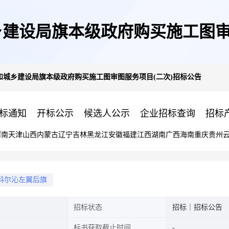
建设局旗本级政府购买施工图审
和城乡建设局旗本级政府购买施工图审图服务项目(二次)招标公告
标通知
开标公示
候选人公示
企业招标查询
招标
河南
天津
山西
内蒙古
辽宁
吉林
黑龙江
安徽
福建
江西
湖南
广西
海南
重庆
贵州
科尔沁左翼后旗
招标状态
招标｜招标公告
标书获取截止时间