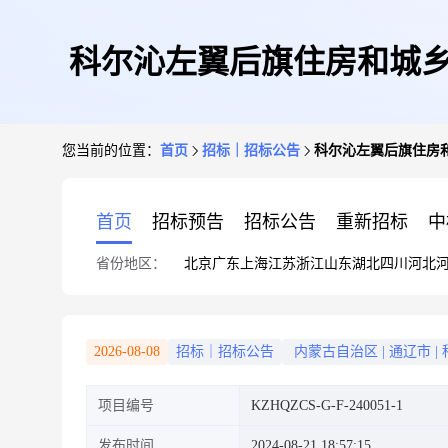
科尔沁左翼后旗住房和城乡
您当前的位置：
首页
招标｜招标公告
科尔沁左翼后旗住房
首页
招标预告
招标公告
重新招标
中
省份地区：
北京
广东
上海
江苏
浙江
山东
湖北
四川
河北
2026-08-08
招标｜招标公告
内蒙古自治区
|
通辽市
|
项目编号
KZHQZCS-G-F-240051-1
发布时间
2024-08-21 18:57:15