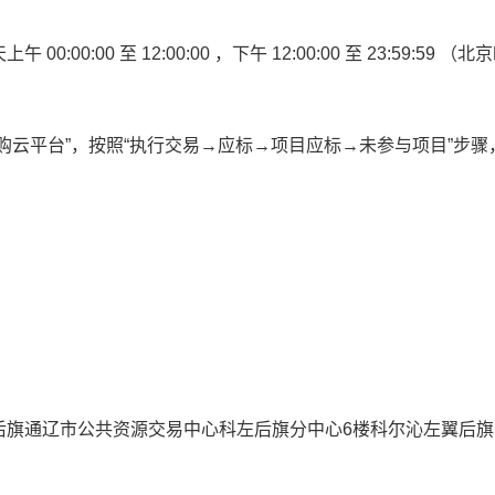
天上午
00:00:00
至
12:00:00
，下午
12:00:00
至
23:59:59
（北京
购云平台”，按照“执行交易→应标→项目应标→未参与项目”步骤
）
后旗通辽市公共资源交易中心科左后旗分中心6楼科尔沁左翼后旗