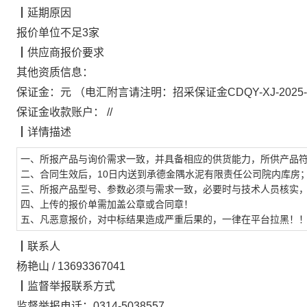
┃
延期原因
报价单位不足3家
┃
供应商报价要求
其他资质信息：
保证金：
元
（电汇附言请注明：
招采保证金
CDQY-XJ-2025
保证金收款账户：
//
┃
详情描述
一、所报产品与询价需求一致，并具备相应的供货能力，所供产品
二、合同生效后，10日内送到承德金隅水泥有限责任公司院内库房
三、所报产品型号、参数必须与需求一致，必要时与技术人员核实
四、上传的报价单需加盖公章或合同章！
五、凡恶意报价，对中标结果造成严重后果的，一律在平台拉黑！
┃
联系人
杨艳山
/
13693367041
┃
监督举报联系方式
监督举报电话：
0314-5038557