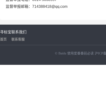
监督举报邮箱：
714388418@qq.com
寻标宝
联系我们
首页
联系客服
© Baidu
使用爱番番前必读
沪ICP备
NEW
HOT