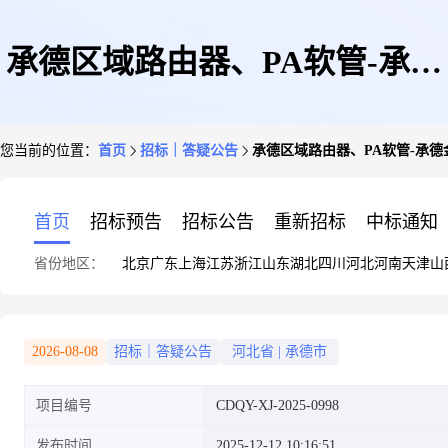
承德区域路由器、PA软管-承德
您当前的位置：
首页
招标｜答疑公告
承德区域路由器、PA软管-承德
金隅询比价-延期公告
首页
招标预告
招标公告
重新招标
中标通知
省份地区：
北京
广东
上海
江苏
浙江
山东
湖北
四川
河北
河南
天津
山
2026-08-08
招标｜答疑公告
河北省
|
承德市
项目编号
CDQY-XJ-2025-0998
发布时间
2025-12-12 10:16:51