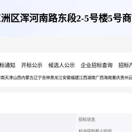
洲区浑河南路东段2-5号楼5号
标通知
开标公示
候选人公示
企业招标查询
招标
河南
天津
山西
内蒙古
辽宁
吉林
黑龙江
安徽
福建
江西
湖南
广西
海南
重庆
贵州
招标状态
标书获取截止时间