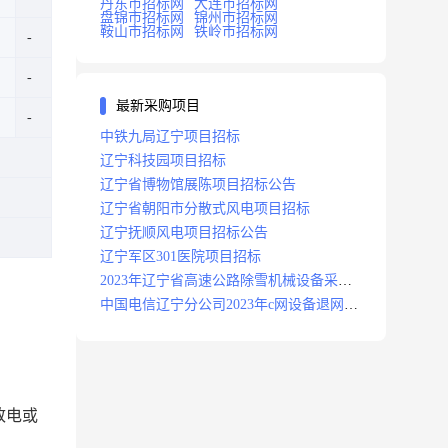
丹东市招标网
大连市招标网
盘锦市招标网
锦州市招标网
鞍山市招标网
铁岭市招标网
最新采购项目
中铁九局辽宁项目招标
辽宁科技园项目招标
辽宁省博物馆展陈项目招标公告
辽宁省朝阳市分散式风电项目招标
辽宁抚顺风电项目招标公告
辽宁军区301医院项目招标
2023年辽宁省高速公路除雪机械设备采购
项目招标招标公告
中国电信辽宁分公司2023年c网设备退网拆
除施工服务采购项目招标公告
致电或