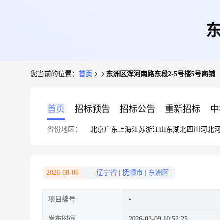
东
您当前的位置：
首页
东洲区浑河南路东段2-5号楼5号商铺
首页
招标预告
招标公告
重新招标
中
省份地区：
北京
广东
上海
江苏
浙江
山东
湖北
四川
河北
2026-08-06
辽宁省
|
抚顺市
|
东洲区
项目编号
发布时间
2026-03-09 10:52:25