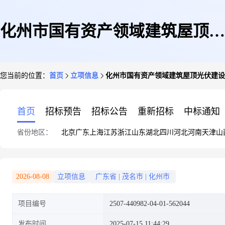
化州市国有资产领域建筑屋顶光
您当前的位置：
首页
立项信息
化州市国有资产领域建筑屋顶光伏建设
伏建设项目-化州市文楼镇平福
首页
招标预告
招标公告
重新招标
中标通知
省份地区：
北京
广东
上海
江苏
浙江
山东
湖北
四川
河北
河南
天津
山
小学
2026-08-08
立项信息
广东省
|
茂名市
|
化州市
项目编号
2507-440982-04-01-562044
发布时间
2025-07-15 11:44:29