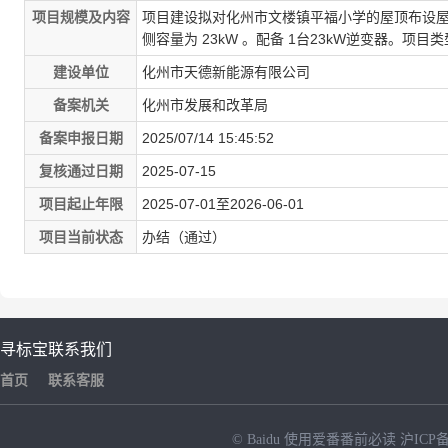
项目规模及内容
项目建设拟对化州市文楼镇平福小学的屋顶布设屋顶
侧容量为 23kW 。配备 1台23kW逆变器。
建设单位
化州市天德新能源有限公司
备案机关
化州市发展和改革局
备案申报日期
2025/07/14 15:45:52
复核通过日期
2025-07-15
项目起止年限
2025-07-01至2026-06-01
项目当前状态
办结（通过）
寻标宝
联系我们
首页
联系客服
© Baidu
使用爱番番前必读
沪ICP备