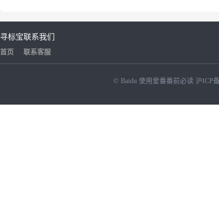
寻标宝
联系我们
首页
联系客服
© Baidu
使用爱番番前必读
沪ICP备
NEW
HOT
暂时没有搜索结果…