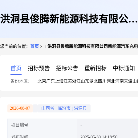
洪洞县俊腾新能源科技有限公司
您当前的位置：
首页
洪洞县俊腾新能源科技有限公司新能源汽车充电
新能源汽车充电站扩建项目
首页
招标预告
招标公告
重新招标
中标通知
省份地区：
北京
广东
上海
江苏
浙江
山东
湖北
四川
河北
河南
天津
山
2026-08-07
山西省
|
临汾市
|
洪洞县
项目编号
发布时间
2025-05-30 14:18:50