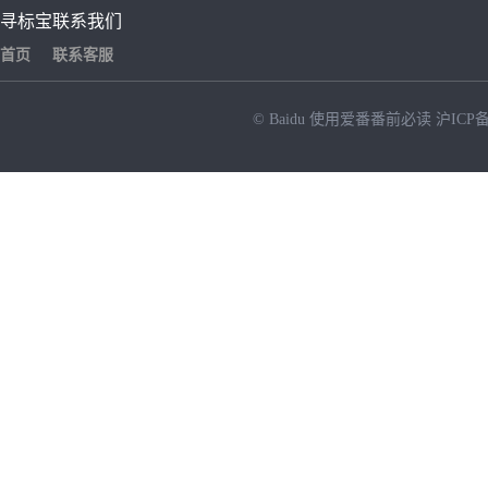
寻标宝
联系我们
首页
联系客服
© Baidu
使用爱番番前必读
沪ICP备
NEW
HOT
暂时没有搜索结果…