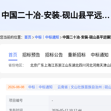
中国二十冶-安装-砚山县平远镇
您当前的位置：
首页
中标｜中标通知
中国二十冶-安装-砚山县平远镇
第二高级中学教师周转房项目施
首页
招标预告
招标公告
重新招标
中标通知
省份地区：
北京
广东
上海
江苏
浙江
山东
湖北
四川
河北
河南
天津
山
工工程(房建)-设备组-电梯及配
2026-08-08
中标｜中标通知
云南省
|
文山壮族苗族自治州
|
砚
项目编号
件-固定价-询价-0308采购结果
发布时间
2026-05-12 10:12:44