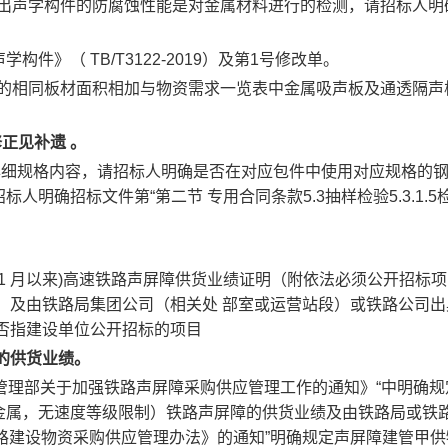
019）指出声学构件的防腐蚀性能是对金属材料进行的检测，请招标
声学构件》（
TB/T3122-2019）及第1号修改单。
件的相同板材面积相加与物资需求一览表中金属吸声板及通透隔
修正见补遗
。
详细规格内容，请招标人明确是否在对应包件中使用对应规格的
350 2.请招标人明确招标文件第“第二节 专用合同条款5.3抽样检验5.
 年 1 月以来)高速铁路声屏障供货业绩证明（附依法必须公开
柱）及由铁路局集团公司（相关处 部室或运营站段）或铁路公司出
否指建设单位公开招标的项目
的供货业绩。
物资管理部关于加强铁路声屏障采购供应管理工作的通知》“中明确规定，
金属，无速度等级限制）铁路声屏障的供货业绩及由铁路局或铁
发《铁路建设物资采购供应管理办法》的通知”明确规定声屏障建管