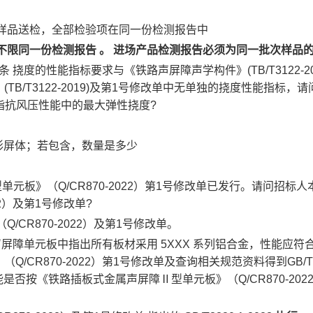
次样品送检，全部检验项在同一份检测报告中
不限同一份检测报告
。
进场产品检测报告必须为同一批次样品
6条 挠度的性能指标要求与《铁路声屏障声学构件》(TB/T3122
B/T3122-2019)及第1号修改单中无单独的挠度性能指标
指抗风压性能中的最大弹性挠度?
弧形屏体；若包含，数量是多少
单元板》（Q/CR870-2022）第1号修改单已发行。请问招
2）及第1号修改单?
/CR870-2022）及第1号修改单。
板中指出所有板材采用 5XXX 系列铝合金，性能应符合GB/T3880.1
870-2022）第1号修改单及查询相关规范资料得到GB/T3880.
能是否按《铁路插板式金属声屏障Ⅱ型单元板》（Q/CR870-2022）第