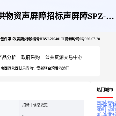
物资声屏障招标声屏障SPZ-05
疑(标段编号HBSJ-202401TL-010020005)
更新时间：2026-07-20
0020005)
产品分析
政府采购
公共资源交易中心
云南
西藏
陕西
甘肃
青海
宁夏
新疆
台湾
香港
澳门
热门城市
黄冈市招标
招标｜信息变更
襄阳市招标
恩施土家族
咸宁市招标