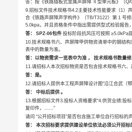
答：按《铁路插板式金属声屏障
Ⅱ型单元板》（Q/C
9.招标文件技术规格书4.2主要技术性能要求（1）
合《铁路声屏障声学构件》（TB/T3122）第 1 
5.0kpa，并且资格条件中指出需提供型式检验报
答：
SPZ-06包件
投标阶段抗风压可按照
≥5.0k
10.技术规格书六、声屏障甲供物资清单中的钢结
表中的数量为准。
答：以物资需求一览表中为准
，
技术规格书数量
11.请招标人本次招标物资是否包含技术规格书六
答：是。
12.请招标人提供本工程声屏障设计图“沿江合武（鄂）
答：
中标后提供
。
13.根据招标文件3.投标人资格要求“4.供货业绩
复印件，……”
请问
“公开招标项目”是否包含施工单位自行招标的
答：
本次招标要求提供建设单位依法必须公开招标