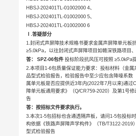
HBSJ-202401TL-01002000
4、
HBSJ-202401TL-01002000
5、
HBSJ-202401TL-01002000
6
Ⅰ.答疑部分
1.封闭式声屏障技术规格书要求金属声屏障单元板抗风
≥5.0kPa，以往封闭式声屏障项目如赣深铁路项目
答：
SPZ-06包件
投标阶段抗风压可按照
≥5.0k
2.本项目1-6包质量保证能力要求：投标材料（金属
品型式检验报告，检验报告中至少应包含降噪系数（
属单元板是否应提供近3年内(2022年7月以来)通过
障单元板通用要求》（Q/CR759-2020）及第1
告
答：按招标文件要求执行。
3.本次1-5包招标也含通透隔声板，请问1-5包投
构依据《铁路声屏障声学构件》（TB/T3122-20
型式检验报告