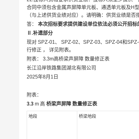
合同中须包含金属声屏障单元板、通透单元板及H型
（与上述供货业绩对应）。请明确：供货业绩是否
答：
本次招标要求提供建设单位依法必须公开招标
Ⅱ.补遗部分
现对
SPZ-01、
SPZ-02、SPZ-03、SPZ-04和SPZ
行修正
，
详见附表。
附表：
3.3m高桥梁声屏障
数量修正表
长江沿岸铁路集团湖北有限公司
2025年8月1日
附表：
3.3
m
高
桥梁声屏障
数量修正表
地段
桥梁地段