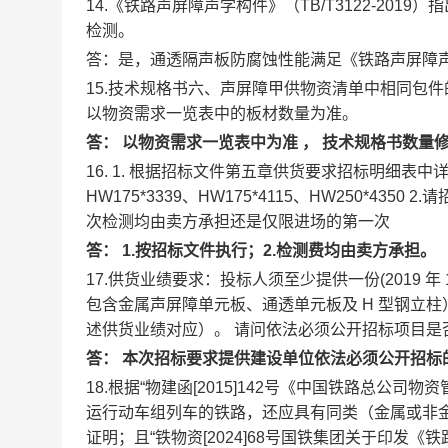
14.《铁路声屏障声学构件》（TB/T3122-2
检测。
答：是，通透隔声板防腐蚀性能满足《铁路声屏障
15.技术规格书六、声屏障甲供物资清单中相同包
以物资需求一览表中的板材数量为准。
答：
以物资需求一览表中为准
，
技术规格书数量
16.
1.
根据招标文件第五章供货要求招标明细表中
HW175*3339、HW175*4115、HW250*4
次检测均由卖方承担还是仅限进场的第一次
答：
1.按招标文件执行；2.检测费均由卖方承担。
17.供货业绩要求：投标人须至少提供一份(2019
包含金属声屏障单元板、通透单元板及 H 型钢立
述供货业绩对应）。 请问依法必须公开招标项目是
答：
本次招标要求提供建设单位依法必须公开招标
18.根据“物建函[2015]142号《中国铁路总公司
运行动车组列车的铁路，还应具有同类（金属或非
证明；且“铁物资[2024]68号国铁集团关于印