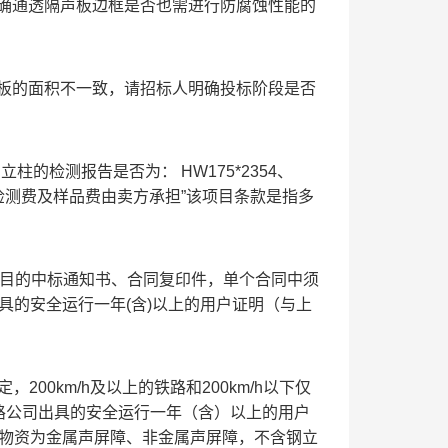
人明确通透隔声板边框是否也需进行防腐蚀性能的
声板的面积不一致，请招标人明确投标阶段是否
钢立柱的检测报告是否为：
HW175*2354、
3.1.5检测费及样品费由卖方承担”该项目条款是指多
招标项目的中标通知书、合同复印件，单个合同中须
具的安全运行一年(含)以上的用户证明（与上
200km/h及以上的铁路和200km/h以下仅
路公司出具的安全运行一年（含）以上的用户
甲供物资为金属声屏障、非金属声屏障，不含钢立