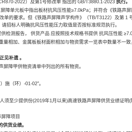
R870-2022）及第1号修改单
指出的
GB/T3880.1-2023
执行。
声屏障单元板中指出板材抗风压性能≥7.0kPa；并符合《铁路声屏
号修改单的要求。但《铁路声屏障声学构件》（TB/T3122）及第
告，请招标人明确抗风压性能压力取值是否按标准规范执行。
Pa提供检测报告，
供货产品
应按照技术规格书提供
抗风压性能
≥7.
构重量相加、金属板板材面积相加与物资需求一览表中数量不一
修正见补遗
。
、声屏障甲供物资清单中列出的所有物资。
施（环）-01-02”。
:投标人须至少提供份(2019年1月以来)高速铁路声屏障供货业绩
声屏障项目
的供货业绩。