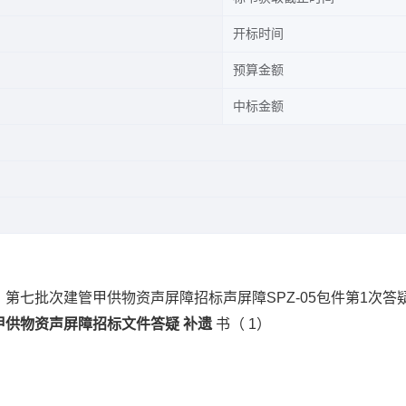
开标时间
预算金额
中标金额
建管甲供物资声屏障招标声屏障SPZ-05包件第1次答疑(标段编号HB
甲供物资声屏障招标文件答疑
补遗
书（
1）