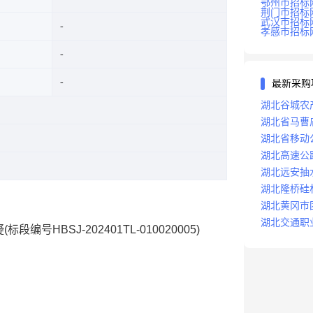
鄂州市招标
荆门市招标
武汉市招标
孝感市招标
最新采购
湖北谷城农
湖北省马曹
湖北省移动
湖北高速公
湖北远安抽
湖北隆桥硅
湖北黄冈市
湖北交通职
SJ-202401TL-010020005)
询