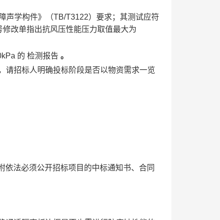
障声学构件》（TB/T3122）要求；其测试应符
 1 号修改单指出抗风压性能压力取值最大为
0kPa
的
检测报告
。
致，请招标人明确投标阶段是否以物资需求一览
证明(附依法必须公开招标项目的中标通知书、合同