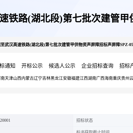
速铁路(湖北段)第七批次建管甲供
武汉高速铁路(湖北段)第七批次建管甲供物资声屏障招标声屏障SPZ-05包件第1次答
(标段编号HBSJ-202401TL-01
标通知
开标公示
候选人公示
企业招标查询
招标
河南
天津
山西
内蒙古
辽宁
吉林
黑龙江
安徽
福建
江西
湖南
广西
海南
重庆
贵州
20001
招标状态
标书获取截止时间