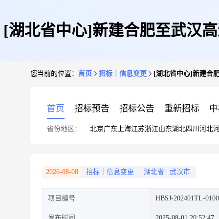
[湖北省中心]新建合肥至武汉高
您当前的位置：
首页
招标｜信息变更
[湖北省中心]新建合肥至
包件第1次答疑
首页
招标预告
招标公告
重新招标
中
省份地区：
北京
广东
上海
江苏
浙江
山东
湖北
四川
河北
2026-08-08
招标｜信息变更
湖北省
|
武汉市
项目编号
HBSJ-202401TL-0100
发布时间
2025-08-01 20:52:47