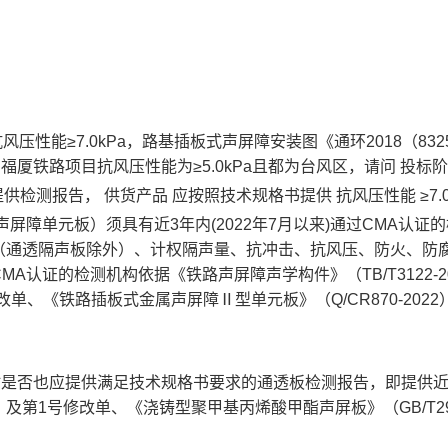
压性能≥7.0kPa，路基插板式声屏障安装图《通环2018（8
、福厦铁路项目抗风压性能为≥5.0kPa且都为台风区，请问
投标
Pa提供检测报告，
供货产品
应按照技术规格书提供
抗风压性能
≥7.
声屏障单元板）须具有近3年内(2022年7月以来)通过CMA认
通透隔声板除外）、计权隔声量、抗冲击、抗风压、防火、防腐
CMA认证的检测机构依据《铁路声屏障声学构件》（TB/T3122
号修改单、《铁路插板式金属声屏障Ⅱ型单元板》（Q/CR870-2
标时是否也应提供满足技术规格书要求的通透板检测报告，即提供近3年
19）及第1号修改单、《浇铸型聚甲基丙烯酸甲酯声屏板》（GB/T2