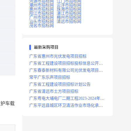
河源市招标网
江门市招标网
潮州市招标网
云浮市招标网
惠州市招标网
珠海市招标网
阳江市招标网
湛江市招标网
广州市招标网
梅州市招标网
汕头市招标网
清远市招标网
茂名市招标网
最新采购项目
广东省惠州市光伏发电项目招标
广东省工程建设项目招标投标信息公开目
录
广东春泰新材料有限公司光伏发电项目招
标
常平广东乐声项目招标
广东省工程建设项目招标计划公告
广东省清远市土方项目招标
广东粤电大埔电厂二期工程2023-2024年度
疗救护车载
安保服务项目招标公告
广东平远县城区环卫清洁作业市场化承包
项目招标中标候选人公示