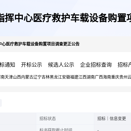
指挥中心医疗救护车载设备购置
中心医疗救护车载设备购置项目调查更正公告
标通知
开标公示
候选人公示
企业招标查询
招标
河南
天津
山西
内蒙古
辽宁
吉林
黑龙江
安徽
福建
江西
湖南
广西
海南
重庆
贵州
招标状态
招标｜信息变更
标书获取截止时间